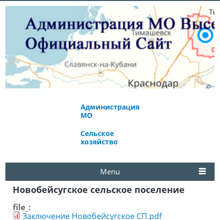
Администрация
Экономическое
МО
развитие
Сельское
Избирательная
хозяйство
комиссия
Menu
Новобейсугское сельское поселение
file_:
Заключение Новобейсугское СП.pdf