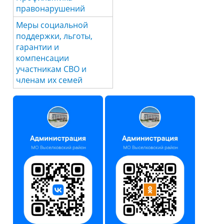
правонарушений
Меры социальной
поддержки, льготы,
гарантии и
компенсации
участникам СВО и
членам их семей