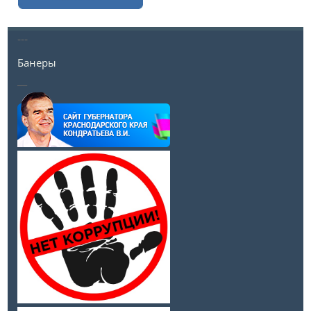
---
Банеры
__