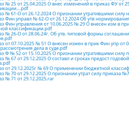
з № 25 от 25.04.2025 О внес изменений в приказ ФУ от 
икации....pdf
аз № 61-О от 26.12.2024 О признании утратившими силу 
з Фин управл № 62-О от 26.12.2024 Об утв нормирования
з Фин управления от 10.06.2025 № 29 О внесен изм в при
ной классификации.pdf
з № 26-О от 28.06.24г. Об утв. типовой формы соглашения
е.pdf
з от 07.10.2025 № 51 О внесен измен в прик Фин упр от 
 рассмотрения дела в суде.pdf
з Ф № 52 от 15.10.2025 О признании утратившими силу при
з № 67 от 29.12.2025 О составл и сроках предост годов
.pdf
аз от 29.12.2025г № 69 О применении бюджетной класси
з № 70 от 29.12.2025 О признании утрат силу приказа №72
з № 71 от 29.12.2025.rar