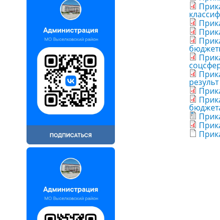
Прика
классиф
Прик
Прика
Прика
бюджет
Прика
соцсфер
Прика
результ
Прика
Прика
бюджета
Прик
Прика
Прика