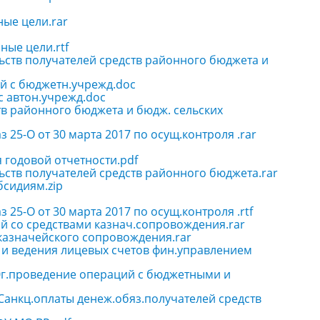
ные цели.rar
ные цели.rtf
льств получателей средств районного бюджета и
ий с бюджетн.учрежд.doc
с автон.учрежд.doc
тв районного бюджета и бюдж. сельских
 25-О от 30 марта 2017 по осущ.контроля .rar
я годовой отчетности.pdf
льств получателей средств районного бюджета.rar
бсидиям.zip
 25-О от 30 марта 2017 по осущ.контроля .rtf
й со средствами казнач.сопровождения.rar
казначейского сопровождения.rar
я и ведения лицевых счетов фин.управлением
.20г.проведение операций с бюджетными и
г.Санкц.оплаты денеж.обяз.получателей средств