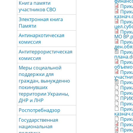
финансо
Книга памяти
Прика
участников СВО
Прика
казнач.
Электронная книга
Прика
Памяти
цел.субс
Прик
Антинаркотическая
МО ВР.p
Прика
комиссия
ден.обяз
Антитеррористическая
Прика
плана.d
комиссия
Прика
объемов
Меры социальной
Прика
поддержки для
участни
граждан, вынужденно
Прика
покинувших
Прика
Прика
территории Украины,
ПРИКА
ДНР и ЛНР
Прика
Прика
Роспотребнадзор
казнач.
Прик
Государственная
Прика
национальная
Прика
политика