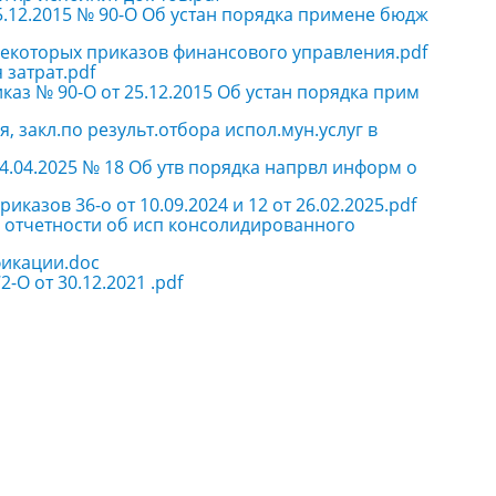
25.12.2015 № 90-О Об устан порядка примене бюдж
некоторых приказов финансового управления.pdf
 затрат.pdf
каз № 90-О от 25.12.2015 Об устан порядка прим
, закл.по результ.отбора испол.мун.услуг в
04.04.2025 № 18 Об утв порядка напрвл информ о
казов 36-о от 10.09.2024 и 12 от 26.02.2025.pdf
ой отчетности об исп консолидированного
фикации.doc
-О от 30.12.2021 .pdf