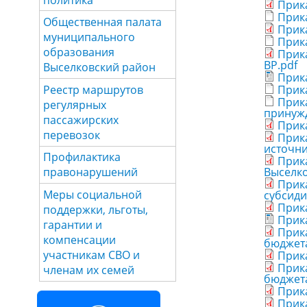
Прика
Прика
Общественная палата
Прика
муниципального
Прика
образования
Прика
ВР.pdf
Выселковский район
Прика
Прик
Реестр маршрутов
Прик
регулярных
принужд
пассажирских
Прика
перевозок
Прика
источн
Профилактика
Прика
Выселко
правонарушений
Прика
Меры социальной
субсиди
Прика
поддержки, льготы,
Прик
гарантии и
Прика
компенсации
бюджета
участникам СВО и
Прика
Прика
членам их семей
бюджета
Прика
Прика