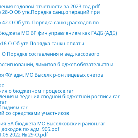
ления годовой отчетности за 2023 год.pdf
 № 28-О Об утв.Порядка санц.операций при
№ 42-О Об утв. Порядка санкц.расходов по
 бюджета МО ВР фин.управлением как ГАДБ (АДБ)
 №16-О Об утв.Порядка санкц.оплаты
 О Порядке составления и вед. кассового
 ассигнований, лимитов бюджет.обязательств и
ния ФУ адм. МО Выселк р-он лицевых счетов
oc
ения о бюджетном процессе.rar
авления и ведения сводной бюджетной росписи.rar
rar
бсидиям.rar
ий со средствами участников
ния БА бюджета МО Выселковский район.rar
 доходов по адм. 905.pdf
1.05.2022 № 29-О.pdf