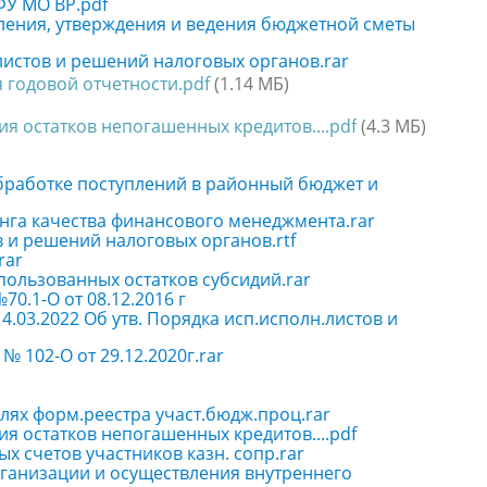
ФУ МО ВР.pdf
вления, утверждения и ведения бюджетной сметы
листов и решений налоговых органов.rar
я годовой отчетности.pdf
(1.14 МБ)
я остатков непогашенных кредитов....pdf
(4.3 МБ)
обработке поступлений в районный бюджет и
нга качества финансового менеджмента.rar
в и решений налоговых органов.rtf
rar
пользованных остатков субсидий.rar
0.1-О от 08.12.2016 г
4.03.2022 Об утв. Порядка исп.исполн.листов и
№ 102-О от 29.12.2020г.rar
елях форм.реестра участ.бюдж.проц.rar
я остатков непогашенных кредитов....pdf
х счетов участников казн. сопр.rar
рганизации и осуществления внутреннего