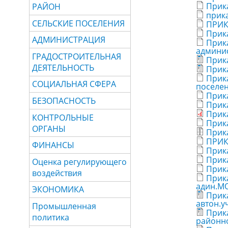
Прика
РАЙОН
прика
СЕЛЬСКИЕ ПОСЕЛЕНИЯ
ПРИКА
Прика
АДМИНИСТРАЦИЯ
Прика
админис
ГРАДОСТРОИТЕЛЬНАЯ
Прика
ДЕЯТЕЛЬНОСТЬ
Прика
Прика
СОЦИАЛЬНАЯ СФЕРА
поселен
Прика
БЕЗОПАСНОСТЬ
Прик
Прика
КОНТРОЛЬНЫЕ
Прика
ОРГАНЫ
Прика
ПРИКА
ФИНАНСЫ
Прика
Прик
Оценка регулирующего
Прик
воздействия
Прика
адин.МО
ЭКОНОМИКА
Прика
автон.у
Промышленная
Прика
политика
районн