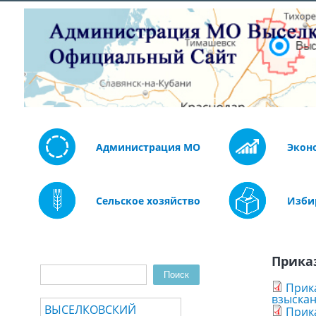
Администрация МО
Экон
Сельское хозяйство
Изби
Прика
Поиск
Форма поиска
Прик
взыскан
ВЫСЕЛКОВСКИЙ
Прик