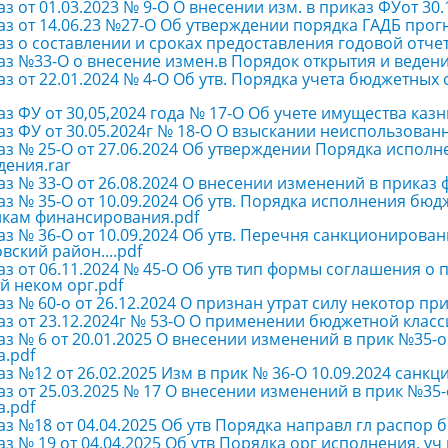
з от 01.03.2023 № 9-О О внесении изм. в приказ ФУот 30.
з от 14.06.23 №27-О Об утверждении порядка ГАДБ прог
з о составлении и сроках предоставления годовой отчет
з №33-О о внесение измен.в Порядок открытия и ведения
з от 22.01.2024 № 4-О Об утв. Порядка учета бюджетных
з ФУ от 30,05,2024 года № 17-О Об учете имущества каз
аз ФУ от 30.05.2024г № 18-О О взыскании неиспользова
аз № 25-О от 27.06.2024 Об утверждении Порядка испо
ения.rar
з № 33-О от 26.08.2024 О внесении изменений в приказ
з № 35-О от 10.09.2024 Об утв. Порядка исполнения бю
икам финансирования.pdf
з № 36-О от 10.09.2024 Об утв. Перечня санкционирован
вский район....pdf
з от 06.11.2024 № 45-О Об утв тип формы соглашения о
й неком орг.pdf
з № 60-о от 26.12.2024 О признан утрат силу некотор пр
аз от 23.12.2024г № 53-О О применении бюджетной клас
з № 6 от 20.01.2025 О внесении изменений в прик №35-о
.pdf
з №12 от 26.02.2025 Изм в прик № 36-О 10.09.2024 санк
з от 25.03.2025 № 17 О внесении изменений в прик №35-
.pdf
з №18 от 04.04.2025 Об утв Порядка направл гл распор б
з № 19 от 04.04.2025 Об утв Порядка орг исполнения, уч 