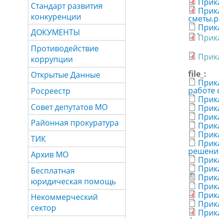
Прик
Стандарт развития
Прик
конкуренции
сметы.p
Прик
ДОКУМЕНТЫ
Прика
Противодействие
Прика
коррупции
file_:
Открытые Данные
Прик
работе 
Росреестр
Прик
Совет депутатов МО
Прика
Прика
Районная прокуратура
Прика
Прика
ТИК
Прика
решений
Архив МО
Прика
Прика
Бесплатная
Прика
юридическая помощь
Прика
Прика
Некоммерческий
Прика
сектор
Прик