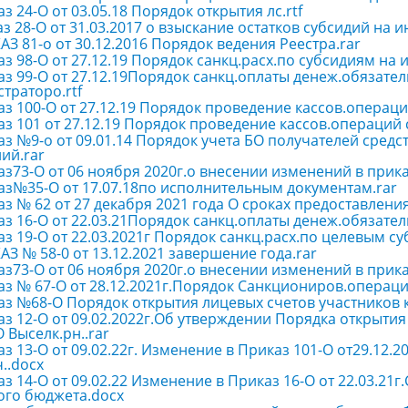
з 24-О от 03.05.18 Порядок открытия лс.rtf
з 28-О от 31.03.2017 о взыскание остатков субсидий на и
З 81-о от 30.12.2016 Порядок ведения Реестра.rar
з 98-О от 27.12.19 Порядок санкц.расх.по субсидиям на и
з 99-О от 27.12.19Порядок санкц.оплаты денеж.обязате
траторо.rtf
з 100-О от 27.12.19 Порядок проведение кассов.операц
з 101 от 27.12.19 Порядок проведение кассов.операций 
з №9-о от 09.01.14 Порядок учета БО получателей средс
ий.rar
з73-О от 06 ноября 2020г.о внесении изменений в приказ
аз№35-О от 17.07.18по исполнительным документам.rar
з № 62 от 27 декабря 2021 года О сроках предоставлени
з 16-О от 22.03.21Порядок санкц.оплаты денеж.обязате
з 19-О от 22.03.2021г Порядок санкц.расх.по целевым су
З № 58-0 от 13.12.2021 завершение года.rar
з73-О от 06 ноября 2020г.о внесении изменений в приказ
аз № 67-О от 28.12.2021г.Порядок Санкциониров.операци
аз №68-О Порядок открытия лицевых счетов участников 
з 12-О от 09.02.2022г.Об утверждении Порядка открыти
 Выселк.рн..rar
з 13-О от 09.02.22г. Изменение в Приказ 101-О от29.12
ч..docx
з 14-О от 09.02.22 Изменение в Приказ 16-О от 22.03.21
ого бюджета.docx