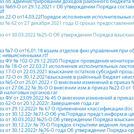
аз об администрировании доходов районного бюджета 
аз №69-О от 29.12.2021 г Об утверждении Порядка соста
df
аз 22-О от14.03.22Порядок исполнения исполнительных 
з № 62 от 27 декабря 2021 года О сроках предоставлени
з от 30.03.2022 №25-О Об утверждении Порядка взыскани
аз №7-О от16.01.18 взаим.отделов фин.управления при 
с невыясненными.rtf
аз ФУ № 102-О 29.12.2020 Порядок проведения монитори
з № 18-О от 22.03.21 исполнения исполнительных листо
з 17-О от 22.03.2021 взыскание остатков субсидий прош.
з 72-О от 30.12.2021взыскание в районный бюджет неис
з №5-О от 25.01.2022 г О внесении изменений в приказ №7
з от 27.06.22 № 36-О О внесении изм.в приказ №22-О от 1
 налоговых органов.rar
з ФУ от 23.09.2022 № 45 О внесении изменений в приказ 
з 62-О от 20.12.2022г.Завершение года.rar
з от 29.12.2022г № 67 О применении классификации.doc
з от 30.12.22г.№71-О Об утв.Порядка предст.информ.в ц
з от 30.03.2022 №25-О Об утверждении Порядка взыскани
з от 30.12.22г.№ 70-О Порядок открытияи ведения лицевы
аз от 30.12.2022г.№76-О года Об утверждении Порядка о