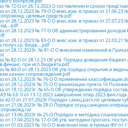
вого контроля.pdf
з № 72-О от 26.12.2023 О составлении и сроках представ
з от 28.12.2023 № 79-О О внес.изм. в приказ от 21.06.23
сопровожд. целевых средств.pdf
з от 28.12.2023 № 78-О О внес.изм. в приказ от 27.07.23 
ид....pdf
аз от 28.12.2023 № 77-О Об администрировании доходов
df
з от 28.12.2023 № 83-О О внес.изм. в приказ от 22.03.21
.получ.ср. бюдж....pdf
з от 28.12.2023г. № 81-О О внесении изменений в Приказ
oc
з № 82-О от 28.12.23 Об утв. Порядка доведения бюджет
 финанс. при исп.бюджета.pdf
з № 80-О от 28.12.2023 Об утв порядка открытия и веде
кам казнач сопровождения.pdf
з от 28.12.2023г № 76-О О применении классификации.d
з от 28.12.2023г № 75-О О реализации пункта 16 Полож
з от 18.12.2023г. № 65-О Об утверждении порядка сост
З № 63- 0 от 13.12.2023 завершение опер.2023 фин.года.
з 42-О от 27.07.2023г Порядок санкц.расх.по целевым су
з от 21.06.2023г № 28-О Порядок осущ.санкцион.операц
сопровожд.rar
аз от 13.06.2023г № 25-О Порядок и методика планирова
з от 17.04.2023 № 17-О Об утв. методики прогноз. поступ.
з от 01.03.2023 № 10-О О внесении изм. в приказ ФУ от 1