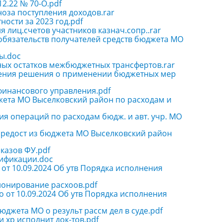
12.22 № 70-О.pdf
ноза поступления доходов.rar
ности за 2023 год.pdf
 лиц.счетов участников казнач.сопр..rar
 обязательств получателей средств бюджета МО
ны.doc
нных остатков межбюджетных трансфертов.rar
лнения решения о применении бюджетных мер
 финансового управления.pdf
джета МО Выселковский район по расходам и
ия операций по расходам бюдж. и авт. учр. МО
 предост из бюджета МО Выселковский район
иказов ФУ.pdf
сификации.doc
 от 10.09.2024 Об утв Порядка исполнения
ционирование расхоов.pdf
о от 10.09.2024 Об утв Порядка исполнения
юджета МО о результ рассм дел в суде.pdf
и хр исполнит док-тов.pdf