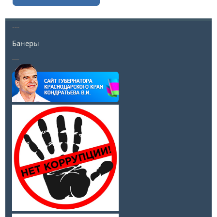
---
Банеры
__