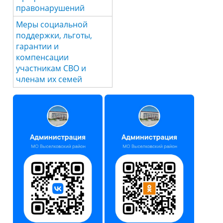
правонарушений
Меры социальной
поддержки, льготы,
гарантии и
компенсации
участникам СВО и
членам их семей