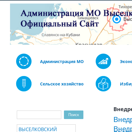
Администрация МО
Экон
Сельское хозяйство
Изби
Внедр
Поиск
Форма поиска
Внедр
Внедр
ВЫСЕЛКОВСКИЙ