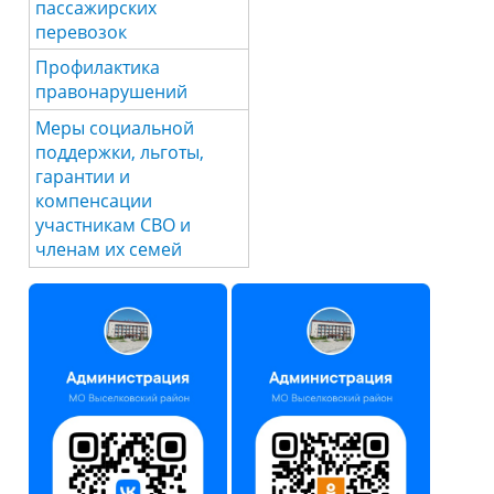
пассажирских
перевозок
Профилактика
правонарушений
Меры социальной
поддержки, льготы,
гарантии и
компенсации
участникам СВО и
членам их семей