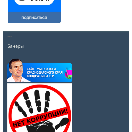
---
Банеры
__