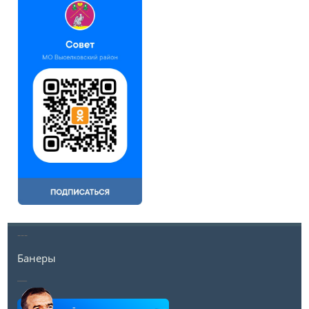
---
Банеры
__