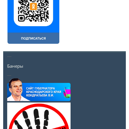
---
Банеры
__