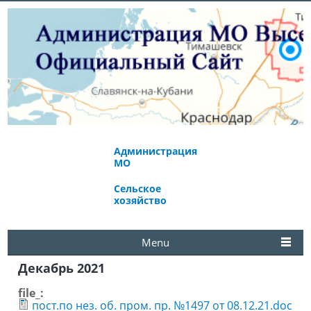
Администрация
Экономическое
МО
развитие
Сельское
Избирательная
хозяйство
комиссия
Menu
Декабрь 2021
file_:
пост.по нез. об. пром. пр. №1497 от 08.12.21.doc