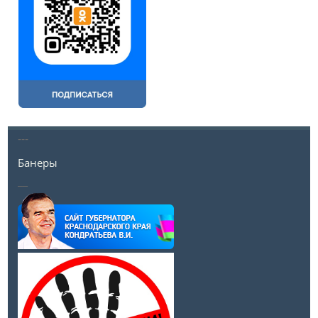
---
Банеры
__