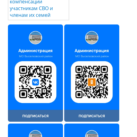
компенсации
участникам СВО и
членам их семей