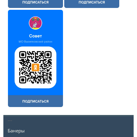
---
Банеры