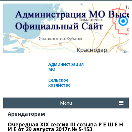
Администрация
Экономическое
МО
развитие
Сельское
Избирательная
хозяйство
комиссия
Menu
Арендаторам
Очередная ХIХ сессия III созыва Р Е Ш Е Н
И Е от 29 августа 2017г.№ 5-153