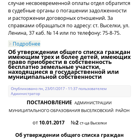
случае несвоевременной оплаты отдел обратится
в судебные органы о погашении задолженности
и расторжении договорных отношений. За
справками обращаться по адресу: ст. Выселки, ул.
Ленина, 37 каб. № 14 или по телефону: 75-8-75.
Подробнее
о о необходимости оплаты в счет
арендной платы за земли населенных
Об утверждении общего списка граждан
пунктов и промышленности
имеющим трех и более детей, имеющих
право приобрести в собственность
бесплатно земельные участки,
находящиеся в государственной или
муниципальной собственности
Опубликовано пн, 23/01/2017 - 11:37 пользователем
Администратор
ПОСТАНОВЛЕНИЕ
АДМИНИСТРАЦИИ
МУНИЦИПАЛЬНОГО ОБРАЗОВАНИЯ
ВЫСЕЛКОВСКИЙ РАЙОН
от
10.01.2017
№
2
ст-ца Выселки
Об утверждении общего списка граждан