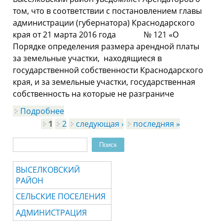
том, что в соответствии с постановлением главы
администрации (губернатора) Краснодарского
края от 21 марта 2016 года № 121 «О
Порядке определения размера арендной платы
за земельные участки, находящиеся в
государственной собственности Краснодарского
края, и за земельные участки, государственная
собственность на которые не разграниче
Подробнее
о Постановление главы администрации
(губернатора) Краснодарского края от
1
2
следующая ›
последняя »
Страницы
21 марта 2016 года
Поиск
Форма поиска
ВЫСЕЛКОВСКИЙ
РАЙОН
СЕЛЬСКИЕ ПОСЕЛЕНИЯ
АДМИНИСТРАЦИЯ