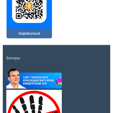
---
Банеры
__