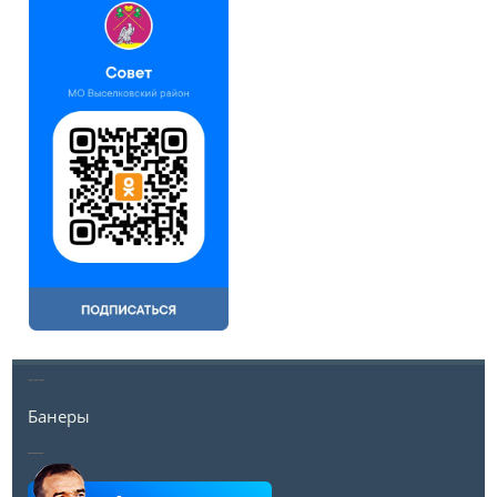
---
Банеры
__