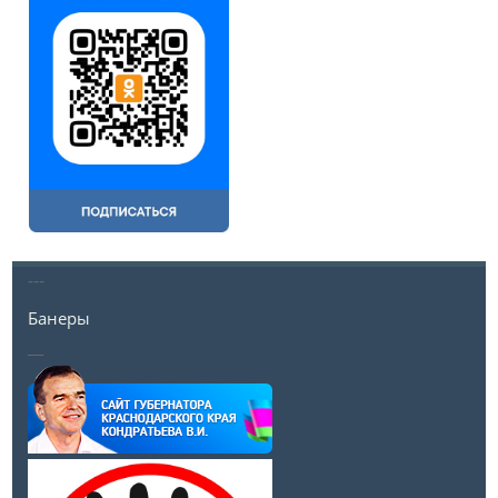
---
Банеры
__