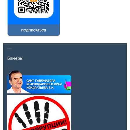
---
Банеры
__