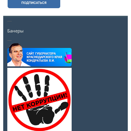
---
Банеры
__