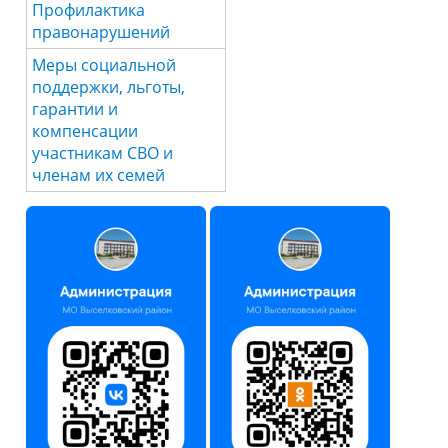
Профилактика
правонарушений
Меры социальной
поддержки, льготы,
гарантии и
компенсации
участникам СВО и
членам их семей