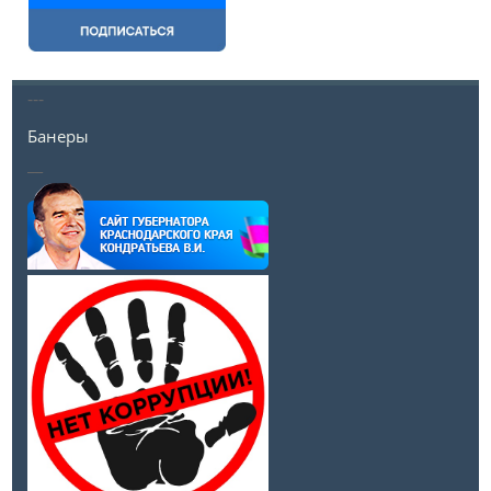
---
Банеры
__