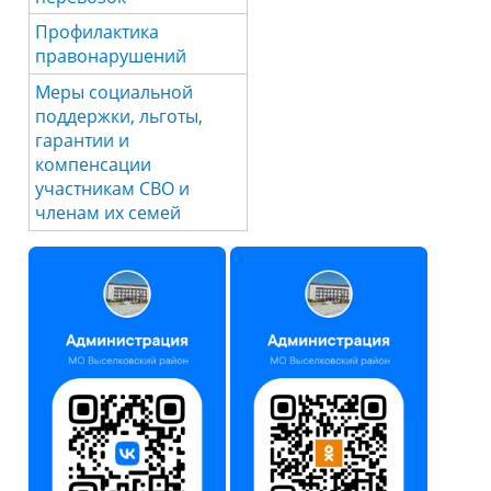
Профилактика
правонарушений
Меры социальной
поддержки, льготы,
гарантии и
компенсации
участникам СВО и
членам их семей