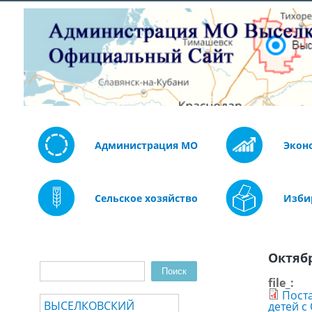
Администрация МО
Экон
Сельское хозяйство
Изби
Октябр
Поиск
Форма поиска
file_:
Поста
ВЫСЕЛКОВСКИЙ
детей с