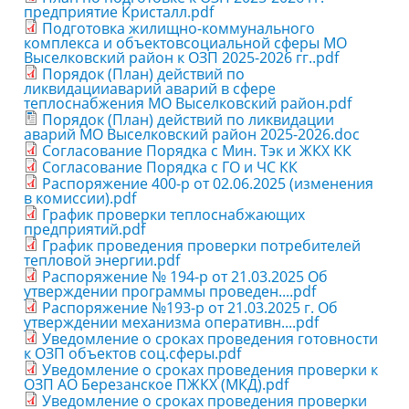
предприятие Кристалл.pdf
Подготовка жилищно-коммунального
комплекса и объектовсоциальной сферы МО
Выселковский район к ОЗП 2025-2026 гг..pdf
Порядок (План) действий по
ликвидацииаварий аварий в сфере
теплоснабжения МО Выселковский район.pdf
Порядок (План) действий по ликвидации
аварий МО Выселковский район 2025-2026.doc
Согласование Порядка с Мин. Тэк и ЖКХ КК
Согласование Порядка с ГО и ЧС КК
Распоряжение 400-р от 02.06.2025 (изменения
в комиссии).pdf
График проверки теплоснабжающих
предприятий.pdf
График проведения проверки потребителей
тепловой энергии.pdf
Распоряжение № 194-р от 21.03.2025 Об
утверждении программы проведен....pdf
Распоряжение №193-р от 21.03.2025 г. Об
утверждении механизма оперативн....pdf
Уведомление о сроках проведения готовности
к ОЗП объектов соц.сферы.pdf
Уведомление о сроках проведения проверки к
ОЗП АО Березанское ПЖКХ (МКД).pdf
Уведомление о сроках проведения проверки