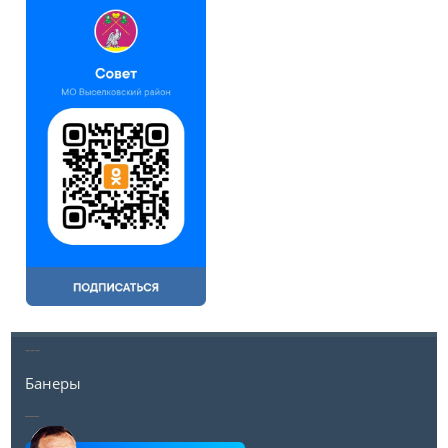
---
Банеры
__