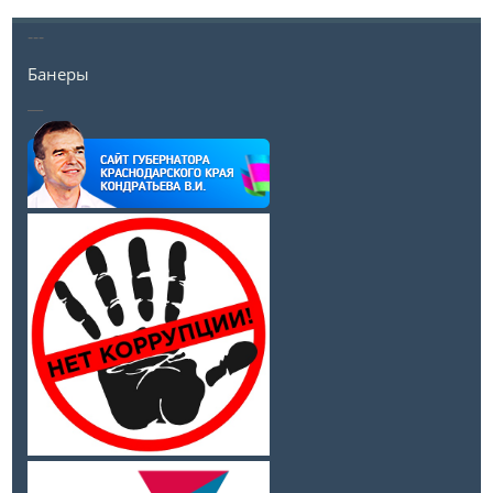
---
Банеры
__