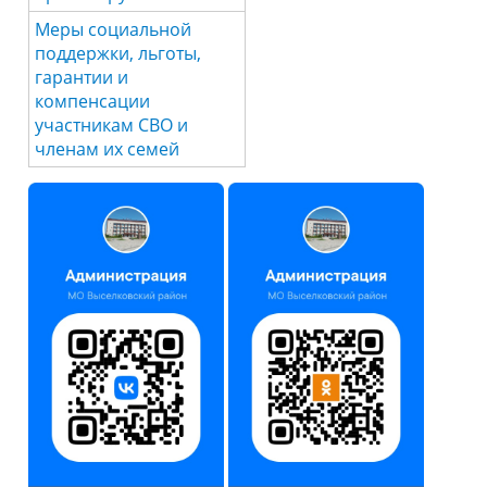
Меры социальной
поддержки, льготы,
гарантии и
компенсации
участникам СВО и
членам их семей