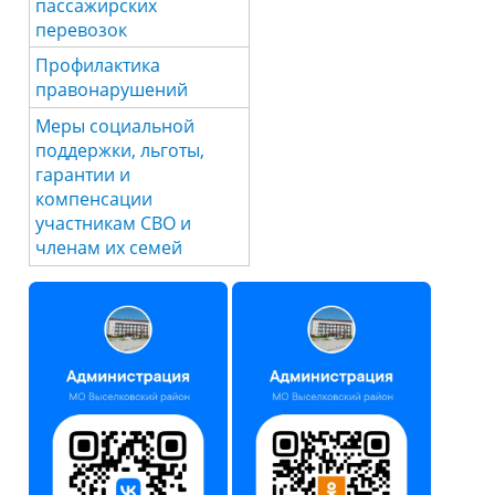
пассажирских
перевозок
Профилактика
правонарушений
Меры социальной
поддержки, льготы,
гарантии и
компенсации
участникам СВО и
членам их семей