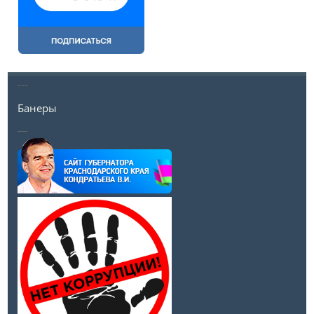
---
Банеры
__