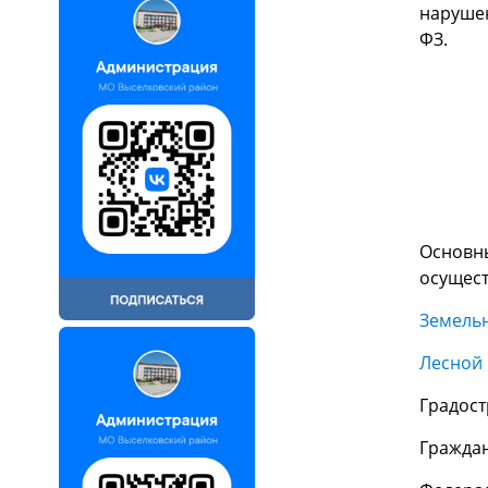
нарушен
ФЗ.
Основн
осущест
Земельн
Лесной 
Градост
Граждан