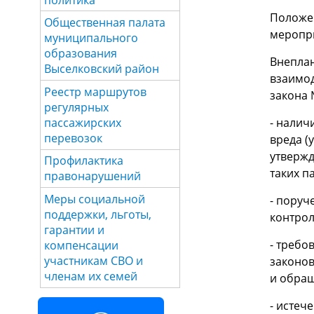
Положен
Общественная палата
меропри
муниципального
образования
Внепла
Выселковский район
взаимод
Реестр маршрутов
закона 
регулярных
пассажирских
- налич
перевозок
вреда (
утвержд
Профилактика
таких п
правонарушений
Меры социальной
- поруч
поддержки, льготы,
контрол
гарантии и
- требо
компенсации
участникам СВО и
законов
членам их семей
и обра
- истеч