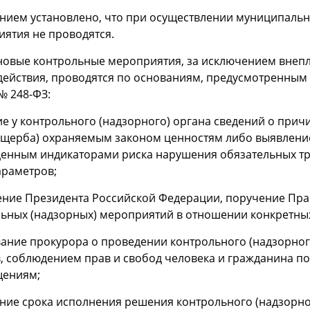
ием установлено, что при осуществлении муниципальн
ятия не проводятся.
новые контрольные мероприятия, за исключением внеп
ействия, проводятся по основаниям, предусмотренны
№ 248-ФЗ:
ие у контрольного (надзорного) органа сведений о прич
ущерба) охраняемым законом ценностям либо выявление
енным индикаторами риска нарушения обязательных тре
араметров;
ение Президента Российской Федерации, поручение Пр
ьных (надзорных) мероприятий в отношении конкретны
вание прокурора о проведении контрольного (надзорно
, соблюдением прав и свобод человека и гражданина п
щениям;
ение срока исполнения решения контрольного (надзорно