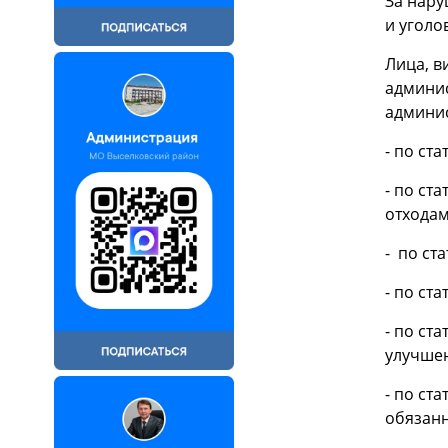
За нару
и уголо
Лица, в
админис
админис
- по ст
- по ст
отходам
- по ста
- по ста
- по ста
улучшен
- по ста
обязанн