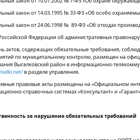
ьный закон от 10.01.2002 № 7-ФЗ «Об охране окружающе
ьный закон от 14.03.1995 № 33-ФЗ «Об особо охраняем
ьный закон от 24.06.1998 № 89-ФЗ «Об отходах производ
 Российской Федерации об административных правонар
ь актов, содержащих обязательные требования, соблю
иятий по муниципальному контролю, размещен на офиц
ания Выселковский район в информационно-телекоммун
iselki.net/
в разделе управления.
вные правовые акты размещены на «Официальном интер
ционно-справочных системах «Консультант» и «Гарант»
твенность за нарушение обязательных требований