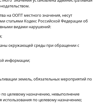
стного значения установлена административная
онодательством.
ва на ООПТ местного значения, несут
ими статьями Кодекс Российской Федерации об
новными видами нарушений:
а;
охраны окружающей среды при обращении с
кой информации;
ьтивации земель, обязательных мероприятий по
е по целевому назначению, невыполнение
ля использования по целевому назначению;