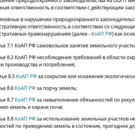
шение природоохранного законодательства на ООПТ ме
вная ответственность в соответствии с действующим зак
иновные в нарушении природоохранного законодательст
тративную ответственность в соответствии со следующ
тративных правонарушениях (далее -
КоАП РФ
) как ос
атье 7.1 КоАП РФ самовольное занятие земельного участк
атье 8.2 КоАП РФ несоблюдение требований в области 
и производства и потребления;
тье 8.5
КоАП РФ
за сокрытие или искажение экологичес
тье 8.6
КоАП РФ
за порчу земель;
тье 8.7
КоАП РФ
за невыполнение обязанностей по рекул
ию земель и охране почв;
тье 8.8
КоАП РФ
за использование земельных участков н
остей по приведению земель в состояние, пригодное д