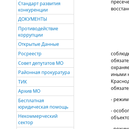
пресече
Стандарт развития
восстан
конкуренции
ДОКУМЕНТЫ
Противодействие
коррупции
Открытые Данные
Росреестр
соблюд
обязат
Совет депутатов МО
охраняе
Районная прокуратура
иными 
Краснод
ТИК
обязате
Архив МО
- режим
Бесплатная
юридическая помощь
- особо
Некоммерческий
объекто
сектор
- режим