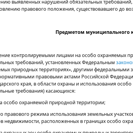
нию выявленных нарушений обязательных требований, у
овлению правового положения, существовавшего до во
Предметом муниципального к
ение контролируемыми лицами на особо охраняемых пр
ельных требований, установленных Федеральным
закон
мых природных территориях», другими федеральными з
нормативными правовыми актами Российской Федераци
арского края, в области охраны и использования особо
льные требования) касающихся:
а особо охраняемой природной территории;
го правового режима использования земельных участков
в недвижимости, расположенных в границах особо охр
а охранных зон особо охраняемых природных территор