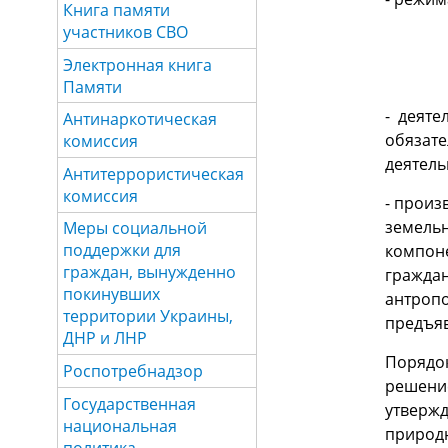
Книга памяти
участников СВО
Электронная книга
Памяти
- деяте
Антинаркотическая
обязате
комиссия
деятель
Антитеррористическая
комиссия
- произ
земельн
Меры социальной
поддержки для
компоне
граждан, вынужденно
граждан
покинувших
антропо
территории Украины,
предъяв
ДНР и ЛНР
Порядо
Роспотребнадзор
решени
Государственная
утвержд
национальная
природн
политика