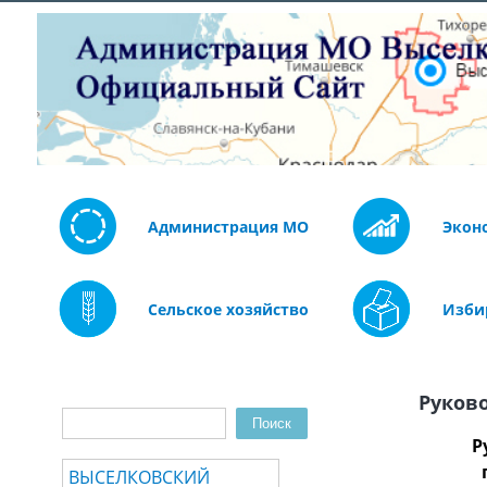
Администрация МО
Экон
Сельское хозяйство
Изби
Руков
Поиск
Форма поиска
Р
ВЫСЕЛКОВСКИЙ