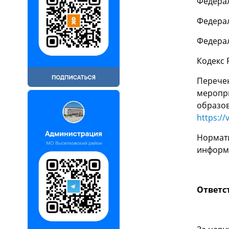
Федерал
Федерал
Федерал
Кодекс
Перечен
меропр
образов
https://v
Нормати
информа
Ответс