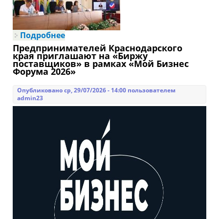
Подробнее
о 29 июля 2026 г. состоялось
расширенное заседание Совета по
Предпринимателей Краснодарского
предпринимательству
края приглашают на «Биржу
муниципального образования
поставщиков» в рамках «Мой Бизнес
Выселковский муниципальный
Форума 2026»
район Краснодарского края
Опубликовано ср, 29/07/2026 - 14:00 пользователем
admin23