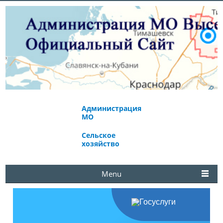
Администрация
Экономическое
МО
развитие
Сельское
Избирательная
хозяйство
комиссия
Menu