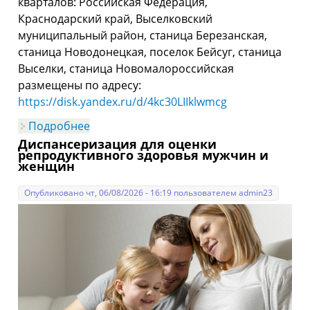
кварталов: Российская Федерация,
Краснодарский край, Выселковский
муниципальный район, станица Березанская,
станица Новодонецкая, поселок Бейсуг, станица
Выселки, станица Новомалороссийская
размещены по адресу:
https://disk.yandex.ru/d/4kc30LIIklwmcg
Подробнее
о КОМПЛЕКСНЫЕ КАДАСТРОВЫЕ
РАБОТЫ
Диспансеризация для оценки
репродуктивного здоровья мужчин и
женщин
Опубликовано чт, 06/08/2026 - 16:19 пользователем
admin23