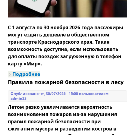
С 1 августа по 30 ноября 2026 года пассажиры
могут ездить дешевле в общественном
транспорте Краснодарского края. Такая
возможность доступна, если использовать
для оплаты поездок загруженную в телефон
карту «Мир».
Подробнее
о Жители Краснодарского края
смогут экономить 12 рублей с
Правила пожарной безопасности в лесу
каждой поездки в общественном
транспорте
Опубликовано чт, 30/07/2026 - 15:00 пользователем
admin23
Летом резко увеличивается вероятность
возникновения пожаров из-за нарушения
правил пожарной безопасности при
сжигании мусора и разведении костров в