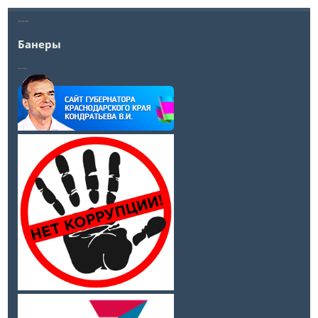
---
Банеры
__