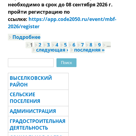
необходимо в срок до 08 сентября 2026 г.
пройти регистрацию по
ссылке:
https://app.code2050.ru/event/mbf-
2026/register
Подробнее
о Предпринимателей
Краснодарского края приглашают
1
2
3
4
5
6
7
8
9
…
Страницы
на «Биржу поставщиков» в рамках
следующая ›
последняя »
«Мой Бизнес Форума 2026»
Поиск
Форма поиска
ВЫСЕЛКОВСКИЙ
РАЙОН
СЕЛЬСКИЕ
ПОСЕЛЕНИЯ
АДМИНИСТРАЦИЯ
ГРАДОСТРОИТЕЛЬНАЯ
ДЕЯТЕЛЬНОСТЬ