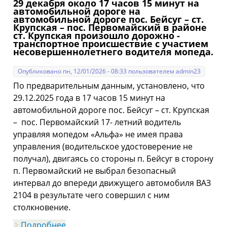
29 декабря около 17 часов 15 минут на
«Ребенок главный пассажир»
автомобильной дороге на
сотрудники Госавтоинспекции в
автомобильной дороге пос. Бейсуг – ст.
очередной раз напомнили водителям о
Крупская – пос. Первомайский в районе
правилах перевозке детей
ст. Крупская произошло дорожно -
транспортное происшествие с участием
несовершеннолетнего водителя мопеда.
Опубликовано пн, 12/01/2026 - 08:33 пользователем
admin23
По предварительным данным, установлено, что
29.12.2025 года в 17 часов 15 минут на
автомобильной дороге пос. Бейсуг – ст. Крупская
– пос. Первомайский 17- летний водитель
управляя мопедом «Альфа» не имея права
управления (водительское удостоверение не
получал), двигаясь со стороны п. Бейсуг в сторону
п. Первомайский не выбрал безопасный
интервал до впереди движущего автомобиля ВАЗ
2104 в результате чего совершил с ним
столкновение.
Подробнее
о 29 декабря около 17 часов 15 минут