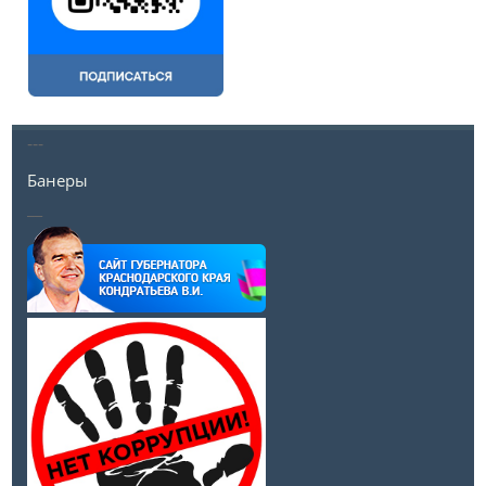
---
Банеры
__