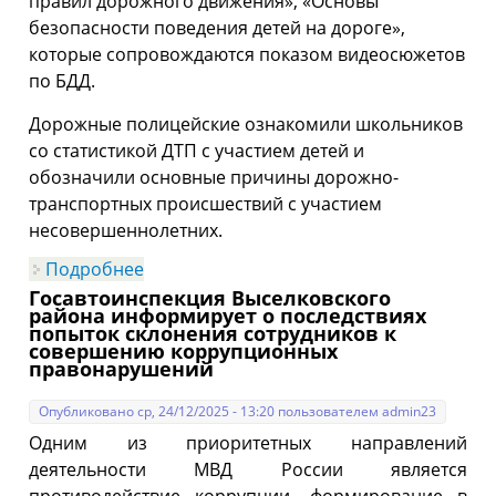
правил дорожного движения», «Основы
безопасности поведения детей на дороге»,
которые сопровождаются показом видеосюжетов
по БДД.
Дорожные полицейские ознакомили школьников
со статистикой ДТП с участием детей и
обозначили основные причины дорожно-
транспортных происшествий с участием
несовершеннолетних.
Подробнее
о Сотрудники Госавтоинспекции в
преддверии зимних каникул проводят
Госавтоинспекция Выселковского
беседы с детьми в образовательных
района информирует о последствиях
организациях
попыток склонения сотрудников к
совершению коррупционных
правонарушений
Опубликовано ср, 24/12/2025 - 13:20 пользователем
admin23
Одним из приоритетных направлений
деятельности МВД России является