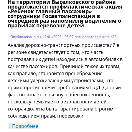
На территории Выселковского района
новогодними праздниками детей и
продолжается профилактическая акция
семей находящихся в трудной
«Ребенок главный пассажир»
жизненной ситуации
сотрудники Госавтоинспекции в
очередной раз напомнили водителям о
правилах перевозке детей
Опубликовано пн, 12/01/2026 - 08:37 пользователем
admin23
Анализ дорожно-транспортных происшествий в
регионе свидетельствует о том, что часть
пострадавших детей находились в автомобилях в
качестве пассажиров. Причиной тяжелых травм,
как правило, становится пренебрежение
детскими удерживающими устройствами, что
прямо противоречит требованиям ПДД. Данный
факт вызывает серьезную обеспокоенность,
поскольку речь идет о безопасности детей,
которая должна быть гарантирована строгим
соблюдением правил перевозки.
Подробнее
о На территории Выселковского района
продолжается профилактическая акция