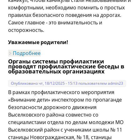
каникул, чтобы каникулы стали незабываемыми и
комфортными, необходимо помнить о простых
правилах безопасного поведения на дорогах.
Самое главное - это внимательность и
осторожность.
Уважаемые родители!
Подробнее
о Обращение заместителя начальника
отдела Госавтоинспекции Отдела МВД
Органы системы профилактики
России по Выселковскому району
проводят профилактические беседы в
капитана полиции Виктора Евгеньевича
образовательных организациях
Федоренко в преддверии зимних
школьных каникул
Опубликовано чт, 18/12/2025 - 15:13 пользователем
admin23
В рамках профилактического мероприятия
«Внимание дети» инспектором по пропаганде
безопасности дорожного движения
Выселковского района совместно со
специалистами отдела по делам молодежи МО
Выселковский район с учениками школы № 11
станицы Новогражданская, № 18, станицы