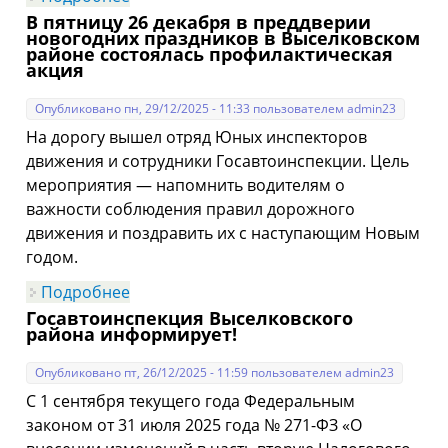
на автомобильной дороге на
В пятницу 26 декабря в преддверии
автомобильной дороге пос. Бейсуг – ст.
новогодних праздников в Выселковском
Крупская – пос. Первомайский в районе
районе состоялась профилактическая
ст. Крупская произошло дорожно -
акция
транспортное происшествие с участием
несовершеннолетнего водителя
мопеда.
Опубликовано пн, 29/12/2025 - 11:33 пользователем
admin23
На дорогу вышел отряд Юных инспекторов
движения и сотрудники Госавтоинспекции. Цель
мероприятия — напомнить водителям о
важности соблюдения правил дорожного
движения и поздравить их с наступающим Новым
годом.
Подробнее
о В пятницу 26 декабря в преддверии
новогодних праздников в
Госавтоинспекция Выселковского
Выселковском районе состоялась
района информирует!
профилактическая акция
Опубликовано пт, 26/12/2025 - 11:59 пользователем
admin23
С 1 сентября текущего года Федеральным
законом от 31 июля 2025 года № 271-ФЗ «О