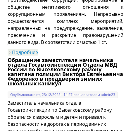
противодействие коррупции, формирование в
обществе негативного отношения к
коррупционным проявлениям. Непрерывно
осуществляется комплекс мероприятий,
направленных на предупреждение, выявление,
пресечение и раскрытие правонарушений
данного вида. В соответствии с частью 1 ст.
Подробнее
о Госавтоинспекция Выселковского
района информирует о последствиях
Обращение заместителя начальника
попыток склонения сотрудников к
отдела Госавтоинспекции Отдела МВД
совершению коррупционных
России по Выселковскому району
правонарушений
капитана полиции Виктора Евгеньевича
Федоренко в преддверии зимних
школьных каникул
Опубликовано вт, 23/12/2025 - 14:27 пользователем
admin23
Заместитель начальника отдела
Госавтоинспекции по Выселковскому району
обратился к взрослым и детям и призвал к
безопасности на дорогах в период зимних