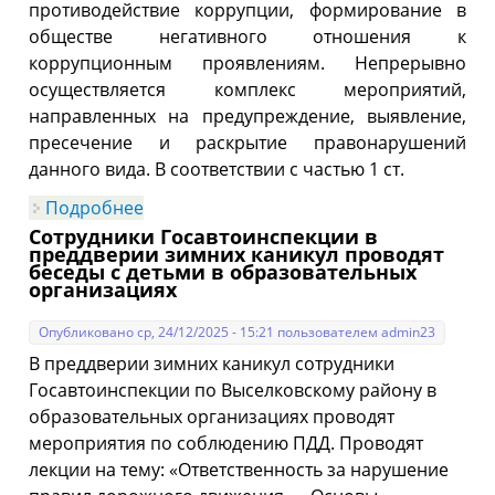
противодействие коррупции, формирование в
обществе негативного отношения к
коррупционным проявлениям. Непрерывно
осуществляется комплекс мероприятий,
направленных на предупреждение, выявление,
пресечение и раскрытие правонарушений
данного вида. В соответствии с частью 1 ст.
Подробнее
о Госавтоинспекция Выселковского
района информирует о последствиях
Сотрудники Госавтоинспекции в
попыток склонения сотрудников к
преддверии зимних каникул проводят
совершению коррупционных
беседы с детьми в образовательных
правонарушений
организациях
Опубликовано ср, 24/12/2025 - 15:21 пользователем
admin23
В преддверии зимних каникул сотрудники
Госавтоинспекции по Выселковскому району в
образовательных организациях проводят
мероприятия по соблюдению ПДД. Проводят
лекции на тему: «Ответственность за нарушение