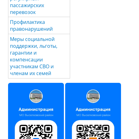
пассажирских
перевозок
Профилактика
правонарушений
Меры социальной
поддержки, льготы,
гарантии и
компенсации
участникам СВО и
членам их семей