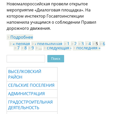
Новомалороссийская провели открытое
мероприятие «Диалоговая площадка». На
котором инспектор Госавтоинспекции
напомнила учащимся о соблюдении Правил
дорожного движения.
Подробнее
о Органы системы профилактики
проводят профилактические беседы в
« первая
‹ предыдущая
1
2
3
4
5
6
Страницы
образовательных организациях
7
8
9
…
следующая ›
последняя »
Поиск
Форма поиска
ВЫСЕЛКОВСКИЙ
РАЙОН
СЕЛЬСКИЕ ПОСЕЛЕНИЯ
АДМИНИСТРАЦИЯ
ГРАДОСТРОИТЕЛЬНАЯ
ДЕЯТЕЛЬНОСТЬ