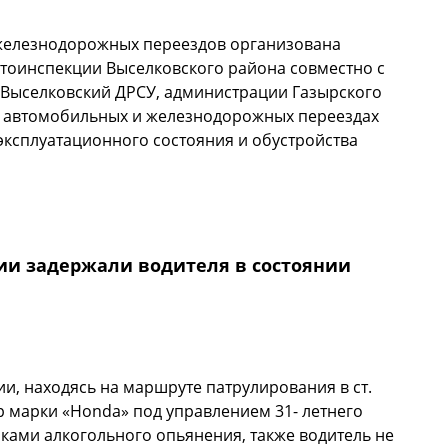
 железнодорожных переездов организована
втоинспекции Выселковского района совместно с
Выселковский ДРСУ, администрации Газырского
х автомобильных и железнодорожных переездах
ксплуатационного состояния и обустройства
е обследование железнодорожных переездов.
ии задержали водителя в состоянии
ии, находясь на маршруте патрулирования в ст.
р марки «Honda» под управлением 31- летнего
ками алкогольного опьянения, также водитель не