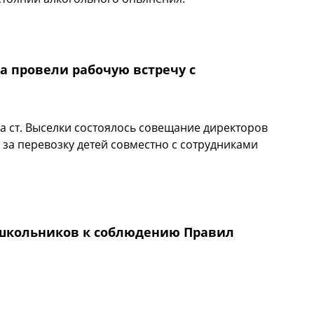
екции задержали водителя в состоянии алкогольного
а провели рабочую встречу с
ва ст. Выселки состоялось совещание директоров
за перевозку детей совместно с сотрудниками
йона провели рабочую встречу с директорами школ.
 школьников к соблюдению Правил