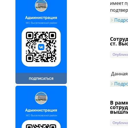
имеет п
подтвер
Подр
Сотру
ст. В
Опублико
Данная 
Подр
В рам
сотру
вышли
Опублико