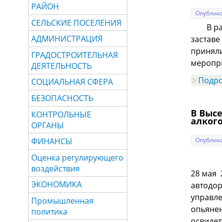
РАЙОН
Опублико
СЕЛЬСКИЕ ПОСЕЛЕНИЯ
В рамк
АДМИНИСТРАЦИЯ
заставе
приняли
ГРАДОСТРОИТЕЛЬНАЯ
меропри
ДЕЯТЕЛЬНОСТЬ
Подр
СОЦИАЛЬНАЯ СФЕРА
БЕЗОПАСНОСТЬ
В Выс
КОНТРОЛЬНЫЕ
алког
ОРГАНЫ
Опублико
ФИНАНСЫ
Оценка регулирующего
воздействия
28 мая 
ЭКОНОМИКА
автодор
управле
Промышленная
опьянен
политика
освидет