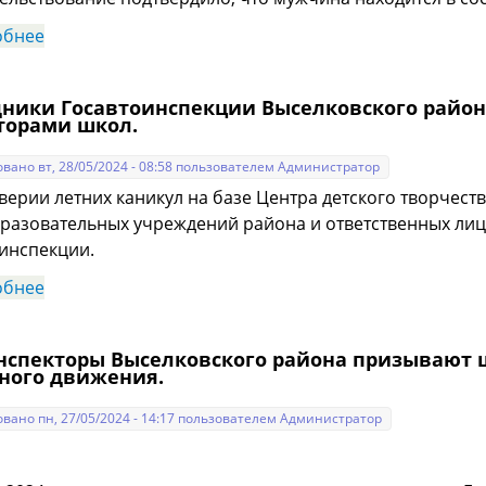
обнее
о В Выселковском районе сотрудники Госавтоинсп
опьянения.
дники Госавтоинспекции Выселковского район
торами школ.
вано вт, 28/05/2024 - 08:58 пользователем
Администратор
верии летних каникул на базе Центра детского творчест
азовательных учреждений района и ответственных лиц 
инспекции.
обнее
о Сотрудники Госавтоинспекции Выселковского ра
нспекторы Выселковского района призывают
ного движения.
вано пн, 27/05/2024 - 14:17 пользователем
Администратор