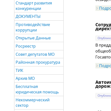
Стандарт развития
Подр
конкуренции
ДОКУМЕНТЫ
Сотру
Противодействие
дирек
коррупции
Открытые Данные
Опублико
В предд
Росреестр
общеобр
Совет депутатов МО
Госавто
Районная прокуратура
Подр
ТИК
Архив МО
Автои
дорож
Бесплатная
юридическая помощь
Опублико
Некоммерческий
сектор