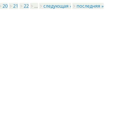
20
21
22
…
следующая ›
последняя »