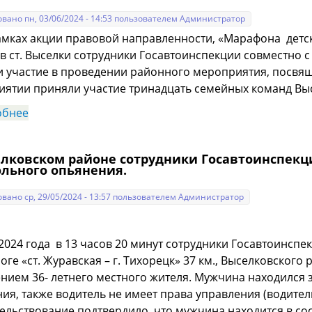
вано пн, 03/06/2024 - 14:53 пользователем
Администратор
ах акции правовой направленности, «Марафона детско
 в ст. Выселки сотрудники Госавтоинспекции совместно
 участие в проведении районного мероприятия, посвя
ятии приняли участие тринадцать семейных команд Вы
обнее
о Госавтоинспекция по Выселковскому району
елковском районе сотрудники Госавтоинспекц
ольного опьянения.
вано ср, 29/05/2024 - 13:57 пользователем
Администратор
2024 года в 13 часов 20 минут сотрудники Госавтоинспе
оге «ст. Журавская – г. Тихорецк» 37 км., Выселковског
нием 36- летнего местного жителя. Мужчина находился 
ия, также водитель не имеет права управления (водите
ельствование подтвердило, что мужчина находится в со