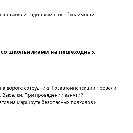
 напомнили водителям о необходимости
а дорожной безопасности детей» в рейд с
йона в составе «Родительского патруля» вышли
и инспекторами движения.
и со школьниками на пешеходных
на дороге сотрудники Госавтоинспекции провели
т. Выселки. При проведении занятий
ятся на маршруте безопасных подходов к
оки со школьниками на пешеходных переходах.