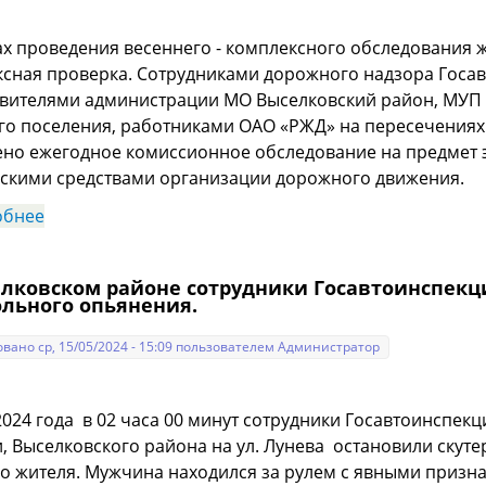
х проведения весеннего - комплексного обследования
сная проверка. Сотрудниками дорожного надзора Госа
вителями администрации МО Выселковский район, МУП 
го поселения, работниками ОАО «РЖД» на пересечения
но ежегодное комиссионное обследование на предмет э
скими средствами организации дорожного движения.
обнее
о В Выселковском районе проведено комиссионно
елковском районе сотрудники Госавтоинспекц
ольного опьянения.
вано ср, 15/05/2024 - 15:09 пользователем
Администратор
2024 года в 02 часа 00 минут сотрудники Госавтоинспекц
, Выселковского района на ул. Лунева остановили скуте
о жителя. Мужчина находился за рулем с явными призна