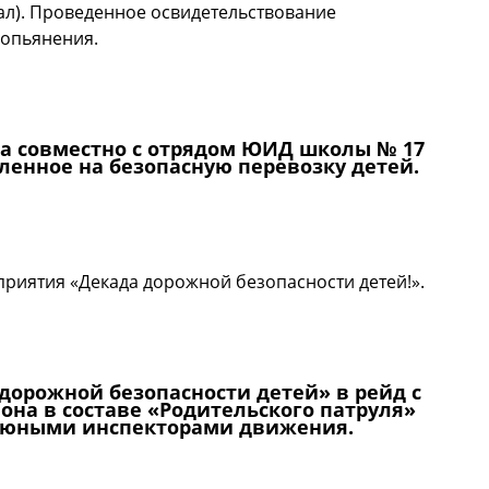
ал). Проведенное освидетельствование
 опьянения.
екции задержали водителя в состоянии алкогольного
а совместно с отрядом ЮИД школы № 17
ленное на безопасную перевозку детей.
риятия «Декада дорожной безопасности детей!».
йона совместно с отрядом ЮИД школы № 17 ст. Выселки
безопасную перевозку детей.
дорожной безопасности детей» в рейд с
на в составе «Родительского патруля»
с юными инспекторами движения.