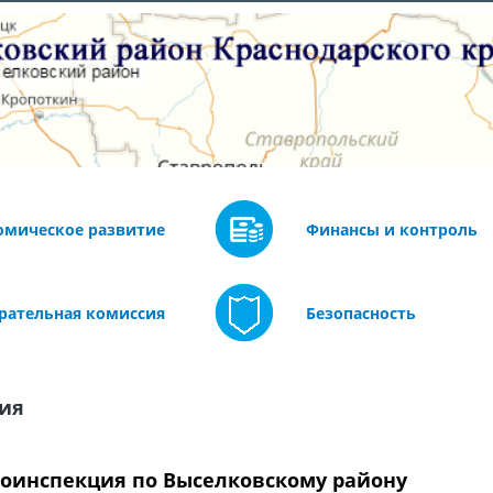
омическое развитие
Финансы и контроль
рательная комиссия
Безопасность
ия
тоинспекция по Выселковскому району