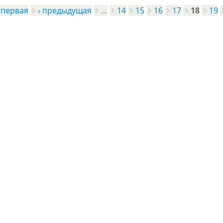
 первая
‹ предыдущая
…
14
15
16
17
18
19
цы