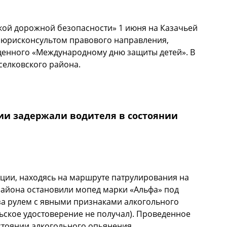
й дорожной безопасности» 1 июня на Казачьей
 с юрисконсультом правового направления,
щенного «Международному дню защиты детей». В
селковского района.
ии задержали водителя в состоянии
кции, находясь на маршруте патрулирования на
о района остановили мопед марки «Альфа» под
за рулем с явными признаками алкогольного
льское удостоверение не получал). Проведенное
стоянии алкогольного опьянения.