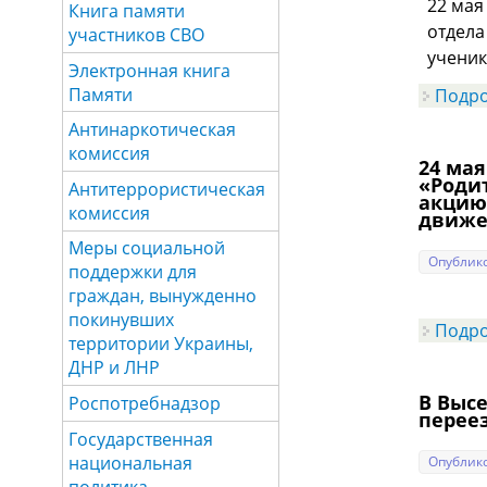
22 мая
Книга памяти
отдела
участников СВО
ученик
Электронная книга
Памяти
Подр
Антинаркотическая
комиссия
24 мая
«Роди
Антитеррористическая
акцию
комиссия
движе
Меры социальной
Опублико
поддержки для
граждан, вынужденно
покинувших
Подр
территории Украины,
ДНР и ЛНР
В Выс
Роспотребнадзор
перее
Государственная
национальная
Опублико
политика