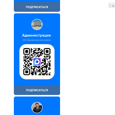
«
Страни