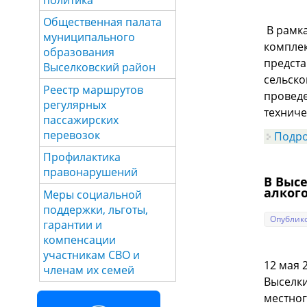
Общественная палата
В рамка
муниципального
комплек
образования
предста
Выселковский район
сельско
Реестр маршрутов
проведе
регулярных
техниче
пассажирских
перевозок
Подр
Профилактика
правонарушений
В Выс
алког
Меры социальной
поддержки, льготы,
Опублико
гарантии и
компенсации
участникам СВО и
12 мая 
членам их семей
Выселки
местног