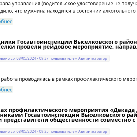
рава управления (водительское удостоверение не получ
дило, что мужчина находится в состоянии алкогольного
обнее
о В Выселковском районе сотрудники Госавтоинсп
опьянения.
дники Госавтоинспекции Выселковского район
ыселки провели рейдовое мероприятие, направ
вано ср, 08/05/2024 - 09:37 пользователем
Администратор
работа проводилась в рамках профилактического мероп
обнее
о Сотрудники Госавтоинспекции Выселковского ра
провели рейдовое мероприятие, направленное на 
ках профилактического мероприятия «Декада 
дниками Госавтоинспекции Выселковского райо
 представители общественности совместно 
вано ср, 08/05/2024 - 09:35 пользователем
Администратор