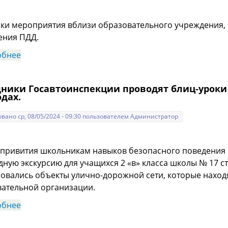
ки мероприятия вблизи образовательного учреждения,
ения ПДД.
обнее
о В рамках профилактического мероприятия «Декад
сотрудниками Госавтоинспекции Выселковского ра
представители общественности совместно с юным
дники Госавтоинспекции проводят блиц-урок
дах.
вано ср, 08/05/2024 - 09:30 пользователем
Администратор
 привития школьникам навыков безопасного поведения 
ную экскурсию для учащихся 2 «в» класса школы № 17 с
овались объекты улично-дорожной сети, которые наход
ательной организации.
обнее
о Сотрудники Госавтоинспекции проводят блиц-ур