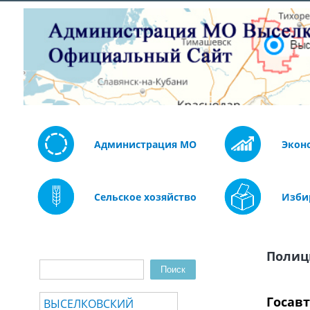
Администрация МО
Экон
Сельское хозяйство
Изби
Полиц
Поиск
Форма поиска
Госав
ВЫСЕЛКОВСКИЙ