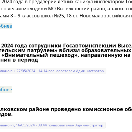
 2024 года в преддверии летних каникул инспектором Г
 по делам молодежи МО Выселковский район, а также сп
ами 8 – 9 классов школ №25, 18 ст. Новомалороссийска
обнее
о Автоинспекторы Выселковского района призыва
движения.
 2024 года сотрудники Госавтоинспекции Высе
тельским патрулем» вблизи образовательных
 «Внимательный пешеход», направленную на 
ния в период
вано пн, 27/05/2024 - 14:14 пользователем
Администратор
обнее
о 24 мая 2024 года сотрудники Госавтоинспекции 
патрулем» вблизи образовательных организаций 
направленную на обеспечение безопасности доро
елковском районе проведено комиссионное о
здов.
вано чт, 16/05/2024 - 08:44 пользователем
Администратор