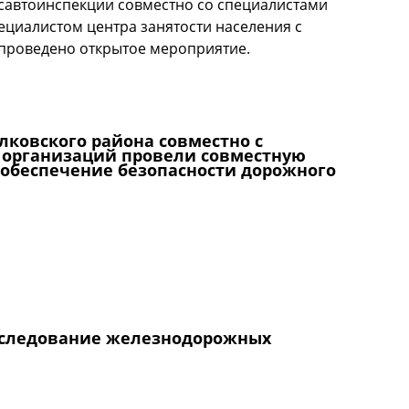
осавтоинспекции совместно со специалистами
ециалистом центра занятости населения с
я проведено открытое мероприятие.
ют школьников к соблюдению Правил дорожного
лковского района совместно с
 организаций провели совместную
обеспечение безопасности дорожного
Выселковского района совместно с «Родительским
провели совместную акцию «Внимательный пешеход»,
жного движения в период
бследование железнодорожных