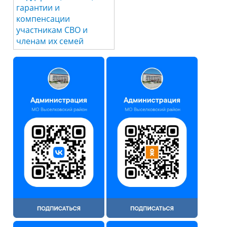
гарантии и
компенсации
участникам СВО и
членам их семей