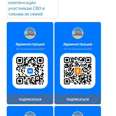
компенсации
участникам СВО и
членам их семей