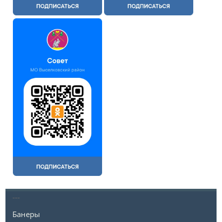
---
Банеры