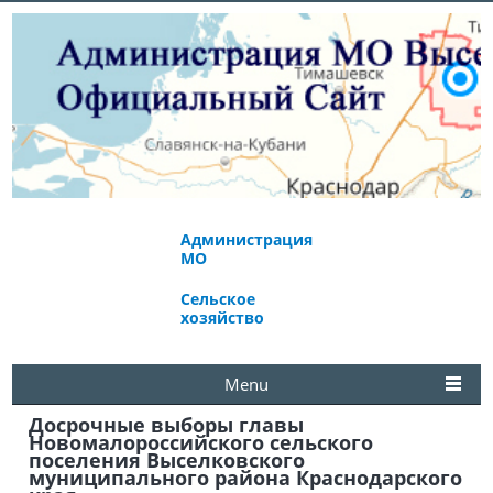
Администрация
Экономическое
МО
развитие
Сельское
Избирательная
хозяйство
комиссия
Menu
Досрочные выборы главы
Новомалороссийского сельского
поселения Выселковского
муниципального района Краснодарского