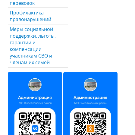
перевозок
Профилактика
правонарушений
Меры социальной
поддержки, льготы,
гарантии и
компенсации
участникам СВО и
членам их семей