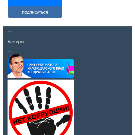
---
Банеры
__