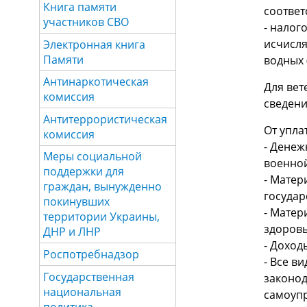
Книга памяти
соответ
участников СВО
- налог
исчисля
Электронная книга
Памяти
водных 
Антинаркотическая
Для вет
комиссия
сведени
Антитеррористическая
От упла
комиссия
- Денеж
Меры социальной
военной
поддержки для
- Матер
граждан, вынужденно
государ
покинувших
- Матер
территории Украины,
здоровь
ДНР и ЛНР
- Доход
Роспотребнадзор
- Все в
Государственная
законод
национальная
самоупр
политика