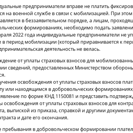
уальные предприниматели вправе не платить фиксирова
ся на военной службе в связи с мобилизацией. При эт
авляется в беззаявительном порядке, а лицам, проходя
льческих формированиях, необходимо подать заявлени
враля 2022 года индивидуальные предприниматели не у
 в период мобилизации (который приравнивается к пер
дпринимательская деятельность не велась.
дение от уплаты страховых взносов для мобилизованны
нии сведений, предоставленных Министерством оборон
ся.
учения освобождения от уплаты страховых взносов пл
ту или находящимся в добровольческих формированиях,
аявление по форме КНД 1150081 и представить подтвер
 освобождения от уплаты страховых взносов для контр
та, выпиской из приказа, справкой и другими документа
нтракта и дате его окончания.
е пребывания в добровольческом формировании плател