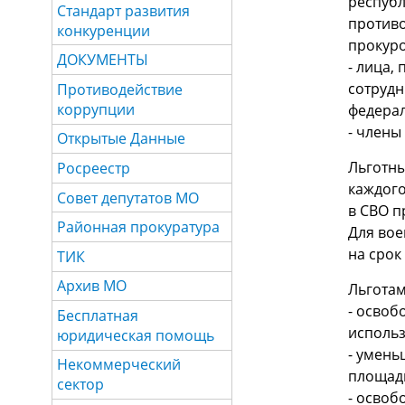
республ
Стандарт развития
противо
конкуренции
прокуро
ДОКУМЕНТЫ
- лица,
сотрудн
Противодействие
коррупции
федерал
- члены
Открытые Данные
Льготны
Росреестр
каждого
Совет депутатов МО
в СВО п
Районная прокуратура
Для вое
на срок
ТИК
Архив МО
Льготам
- освоб
Бесплатная
использ
юридическая помощь
- умень
Некоммерческий
площади
сектор
- освоб