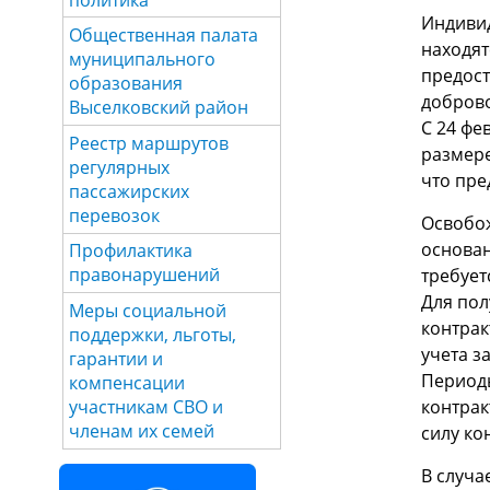
Индивид
Общественная палата
находят
муниципального
предост
образования
доброво
Выселковский район
С 24 фе
Реестр маршрутов
размере
регулярных
что пре
пассажирских
перевозок
Освобож
основа
Профилактика
правонарушений
требует
Для пол
Меры социальной
контрак
поддержки, льготы,
учета з
гарантии и
Периоды
компенсации
контрак
участникам СВО и
членам их семей
силу ко
В случа