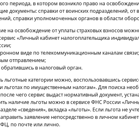
ого периода, в котором возникло право на освобождени
ие документы: справки от воинских подразделений, от 
ний, справки уполномоченных органов в области оборо
ие на освобождение от уплаты страховых взносов можн
 сервис «Личный кабинет налогоплательщика индивиду
ссии;
ктронном виде по телекоммуникационным каналам связи
вым отправлением;
, обратившись в налоговый орган.
ь льготные категории можно, воспользовавшись серви
 и льготах по имущественным налогам». Для поиска нео
 после чего сервис выдаст нормативный документ, уста
ть наличие льготы можно в сервисе ФНС России «Личн
разделе «сведения», вкладка «льготы». Если льгота не у
аправить заявление непосредственно в личном кабинете
ФЦ, по почте или лично.