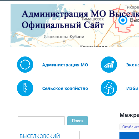
Администрация МО
Экон
Сельское хозяйство
Изби
Межра
Поиск
Форма поиска
Опублико
ВЫСЕЛКОВСКИЙ