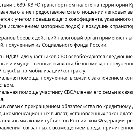
ствии с 639- КЗ «О транспортном налоге на территории К
овая льгота не предоставляется в отношении легковых 
ется с учетом повышающего коэффициента, указанного в 
(за исключением моторных лодок) и воздушных транспортн
еранов боевых действий налоговый орган применяет льг
й, полученных из Социального фонда России.
ты НДФЛ для участников СВО освобождаются следующие
ные и имущественные выплаты, безвозмездно полученн
 службы по мобилизации/контракту.
иальная помощь, полученная в связи с заключением ко
ством.
иальная помощь участнику СВО/членам его семьи в свя
я.
ы в связи с прекращением обязательства по кредитному 
иды компенсационных выплат, установленных законодат
ательными актами субъектов Российской Федерации, р
авления, связанных с возмещением вреда, причиненно