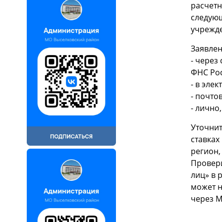
расчетн
следующ
учрежде
Заявлен
- через
ФНС Ро
- в эле
- почто
- лично
Уточнит
ставках
регион,
Провери
лиц» в 
может н
через М