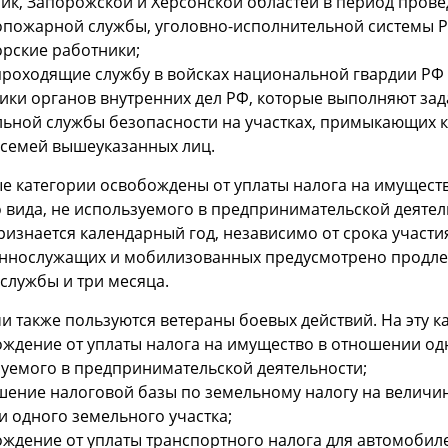
ик, Запорожской и Херсонской областей в период прове
пожарной службы, уголовно-исполнительной системы Р
рские работники;
 проходящие службу в войсках национальной гвардии Р
ики органов внутренних дел РФ, которые выполняют за
ьной службы безопасности на участках, примыкающих 
 семей вышеуказанных лиц.
е категории освобождены от уплаты налога на имущест
 вида, не используемого в предпринимательской деяте
ризнается календарный год, независимо от срока участия
ннослужащих и мобилизованных предусмотрено продлен
 службы и три месяца.
и также пользуются ветераны боевых действий. На эту 
ождение от уплаты налога на имущество в отношении од
уемого в предпринимательской деятельности;
шение налоговой базы по земельному налогу на величин
 одного земельного участка;
ождение от уплаты транспортного налога для автомобил