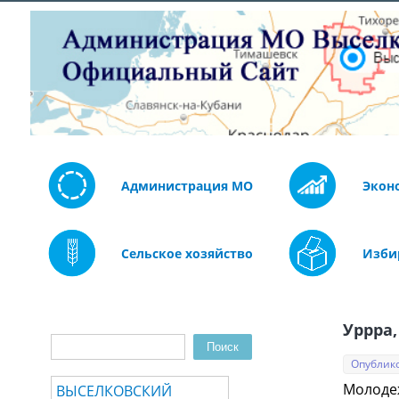
Администрация МО
Экон
Сельское хозяйство
Изби
Уррра,
Поиск
Форма поиска
Опублико
Молодеж
ВЫСЕЛКОВСКИЙ