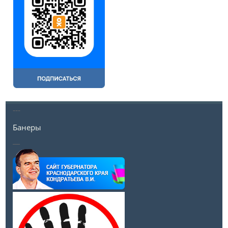
---
Банеры
__