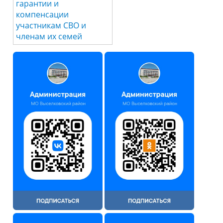
гарантии и
компенсации
участникам СВО и
членам их семей