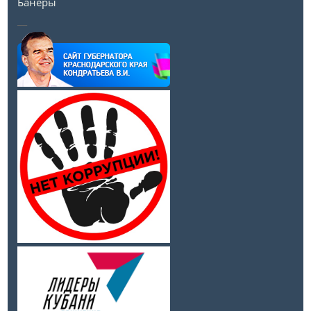
Банеры
__