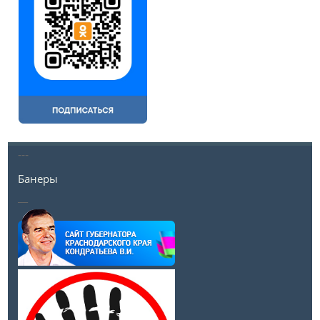
---
Банеры
__