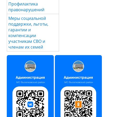
Профилактика
правонарушений
Меры социальной
поддержки, льготы,
гарантии и
компенсации
участникам СВО и
членам их семей