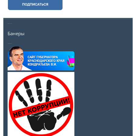
---
Банеры
__