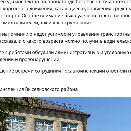
беседы инспектор по пропаганде безопасности дорожн
 дорожного движения, касающиеся управления средств
нспорта. Особое внимание было уделено ответственно
 самих водителей, так и для окружающих.
 напомнили о недопустимости управления транспортным
ассказали с какого возраста можно получить водительск
ге с ребятами обсудили административную и уголовную 
плений и правонарушений.
шение встречи сотрудники Госавтоинспекции ответили н
.
инспекция Выселковского района