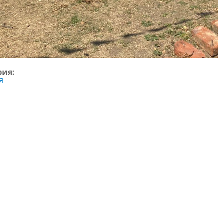
рия:
я