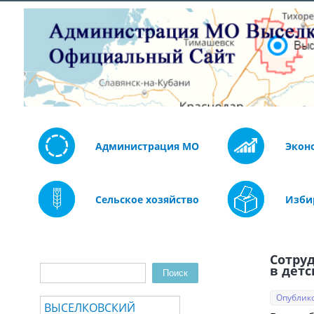
Администрация МО
Экон
Сельское хозяйство
Изби
Сотру
Поиск
в дет
Форма поиска
Опублико
ВЫСЕЛКОВСКИЙ