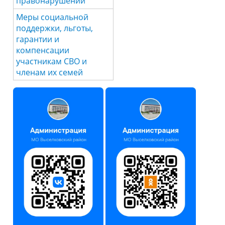
правонарушений
Меры социальной
поддержки, льготы,
гарантии и
компенсации
участникам СВО и
членам их семей