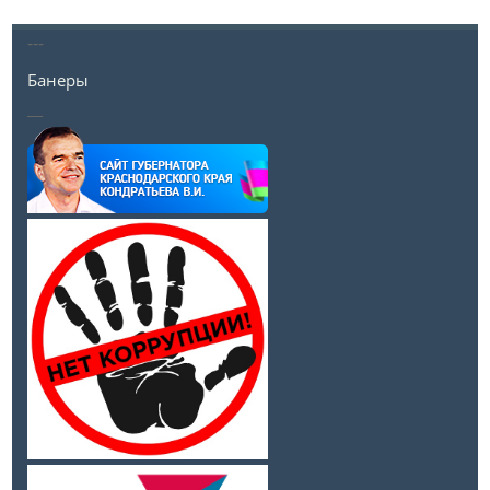
---
Банеры
__