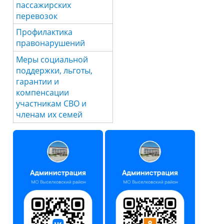
пассажирских
перевозок
Профилактика
правонарушений
Меры социальной
поддержки, льготы,
гарантии и
компенсации
участникам СВО и
членам их семей