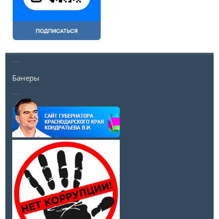
---
Банеры
__