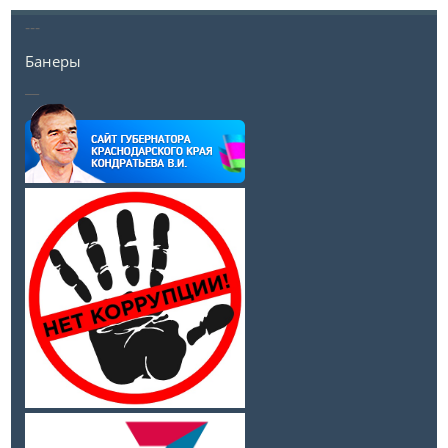
---
Банеры
__