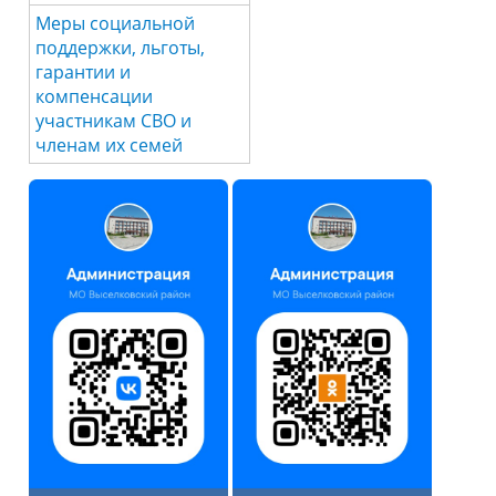
Меры социальной
поддержки, льготы,
гарантии и
компенсации
участникам СВО и
членам их семей