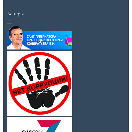
---
Банеры
__