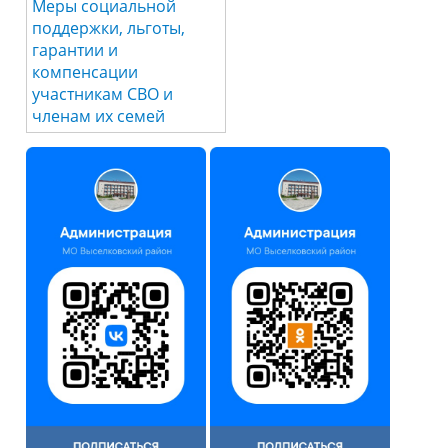
Меры социальной
поддержки, льготы,
гарантии и
компенсации
участникам СВО и
членам их семей