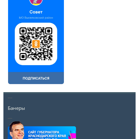
---
Банеры
__