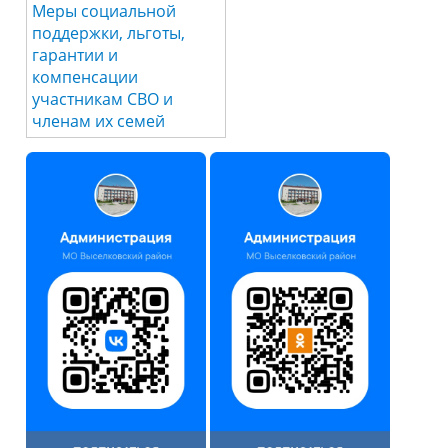
Меры социальной
поддержки, льготы,
гарантии и
компенсации
участникам СВО и
членам их семей