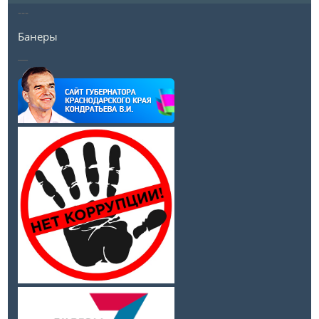
---
Банеры
__