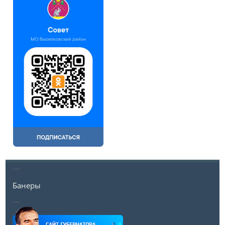
---
Банеры
__