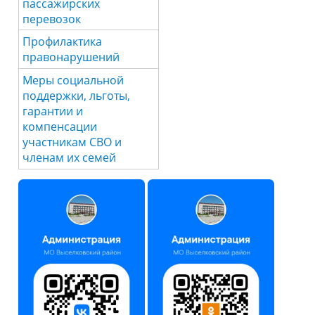
пассажирских
перевозок
Профилактика
правонарушений
Меры социальной
поддержки, льготы,
гарантии и
компенсации
участникам СВО и
членам их семей