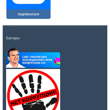
---
Банеры
__