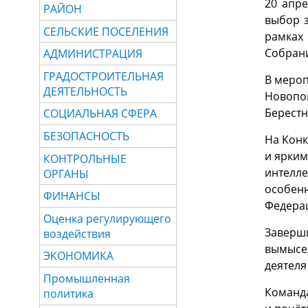
20 апре
РАЙОН
выбор 
СЕЛЬСКИЕ ПОСЕЛЕНИЯ
рамках
Собрани
АДМИНИСТРАЦИЯ
ГРАДОСТРОИТЕЛЬНАЯ
В мероп
ДЕЯТЕЛЬНОСТЬ
Новопок
Берестн
СОЦИАЛЬНАЯ СФЕРА
БЕЗОПАСНОСТЬ
На Конк
и ярким
КОНТРОЛЬНЫЕ
интелле
ОРГАНЫ
особенн
ФИНАНСЫ
Федера
Оценка регулирующего
Заверши
воздействия
вымысел
ЭКОНОМИКА
деятеля
Промышленная
Команда
политика