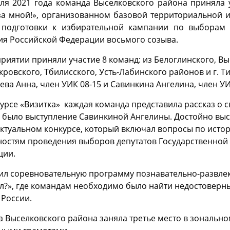
ля 2021 года команда Выселковского района приняла 
за мной!», организованном базовой территориальной 
 подготовки к избирательной кампании по выборам 
я Российской Федерации восьмого созыва.
риятии приняли участие 8 команд: из Белоглинского, Вы
ровского, Тбилисского, Усть-Лабинского районов и г. 
ева Анна, член УИК 08-15 и Савинкина Ангелина, член У
урсе «Визитка» каждая команда представила рассказ о
 было выступление Савинкиной Ангелины. Достойно выс
ктуальном конкурсе, который включал вопросы по исто
остям проведения выборов депутатов Государственной
ции.
л соревновательную программу познавательно-развлек
?», где командам необходимо было найти недостоверны
 России.
 Выселковского района заняла третье место в зональ