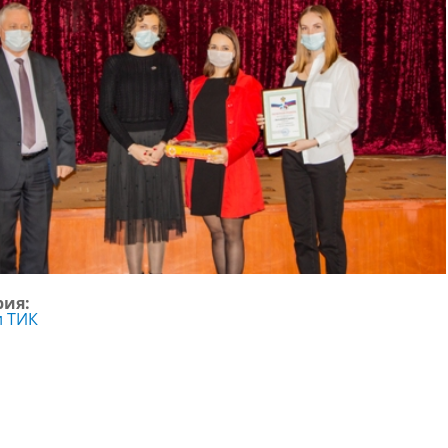
рия:
и ТИК