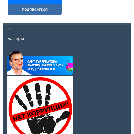
---
Банеры
__