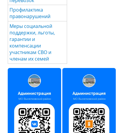
перевозок
Профилактика
правонарушений
Меры социальной
поддержки, льготы,
гарантии и
компенсации
участникам СВО и
членам их семей