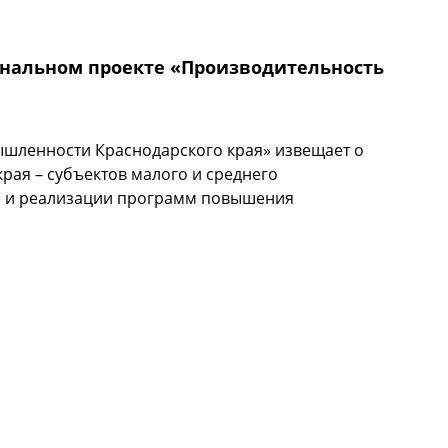
отдельных видов предпринимательской деятельности
ональном проекте «Производительность
шленности Краснодарского края» извещает о
рая – субъектов малого и среднего
ке и реализации программ повышения
ациональном проекте «Производительность труда и