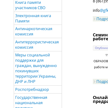
8 (861)9
Книга памяти
участников СВО
info
@gf
Электронная книга
Подр
Памяти
Антинаркотическая
комиссия
Семин
работе
Антитеррористическая
комиссия
Опублико
Меры социальной
11 де
поддержки для
ОБРАЗОВА
граждан, вынужденно
работе ма
покинувших
территории Украины,
Подр
ДНР и ЛНР
Роспотребнадзор
Онлай
Государственная
предр
национальная
политика