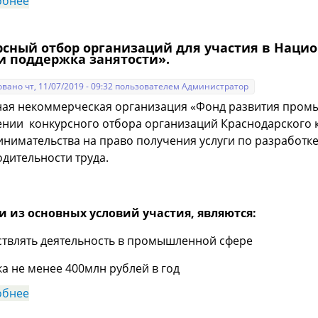
обнее
о О подаче уведомлений о начале осуществления 
рсный отбор организаций для участия в Наци
и поддержка занятости».
вано чт, 11/07/2019 - 09:32 пользователем
Администратор
ая некоммерческая организация «Фонд развития промы
нии конкурсного отбора организаций Краснодарского к
нимательства на право получения услуги по разработ
дительности труда.
 из основных условий участия, являются:
ствлять деятельность в промышленной сфере
ка не менее 400млн рублей в год
обнее
о Конкурсный отбор организаций для участия в Н
поддержка занятости».