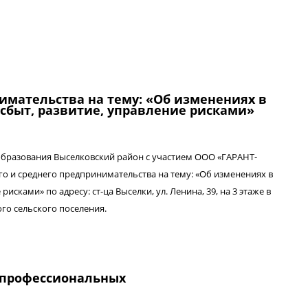
ржки субъектов малого и среднего
имательства на тему: «Об изменениях в
, сбыт, развитие, управление рисками»
бразования Выселковский район с участием ООО «ГАРАНТ-
 и среднего предпринимательства на тему: «Об изменениях в
рисками» по адресу: ст-ца Выселки, ул. Ленина, 39, на 3 этаже в
го сельского поселения.
ринимательства на тему: «Об изменениях в работе
, развитие, управление рисками»
 профессиональных