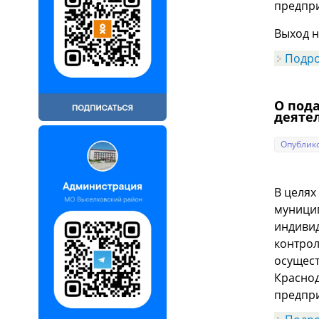
предпр
Выход н
Подр
О под
деяте
Опублико
В целях
муницип
индивид
контрол
осущест
Краснод
предпри