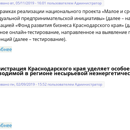
вано вт, 05/11/2019 - 16:01 пользователем
Администратор
ах реализации национального проекта «Малое и сре
уальной предпринимательской инициативы» (далее – н
ацией «Фонд развития бизнеса Краснодарского края» (д
ное онлайн-тестирование, направленное на выявление
нций (далее – тестирование).
обнее
о Онлайн-тестирование, направленное на выявле
компетенций
истрация Краснодарского края уделяет особо
водимой в регионе несырьевой неэнергетичес
вано пн, 02/09/2019 - 15:52 пользователем
Администратор
обнее
о Администрация Краснодарского края уделяет ос