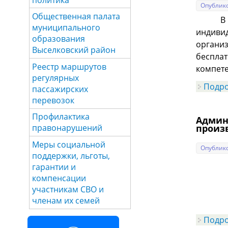
Опублико
Общественная палата
В рамк
муниципального
индивид
образования
организ
Выселковский район
бесплат
Реестр маршрутов
компете
регулярных
Подр
пассажирских
перевозок
Профилактика
Админ
произ
правонарушений
Меры социальной
Опублико
поддержки, льготы,
гарантии и
компенсации
участникам СВО и
членам их семей
Подр