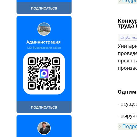
Подр
Конку
труда 
Опублико
Унитарн
проведе
предпри
произво
Одними
- осуще
- выруч
Подр