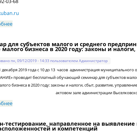
92-03-68
kuban.ru
обнее
о Организации, образующие инфраструктуру подде
предпринимательства
ар для субъектов малого и среднего предприн
 малого бизнеса в 2020 году: законы и налоги
вано пн, 09/12/2019 - 14:33 пользователем
Администратор
кабря 2019 года с 10 до 13 часов администрация муниципального о
НИЕ» проводит бесплатный обучающий семинар для субъектов малого
лого бизнеса в 2020 году: законы и налоги, сбыт, развитие, управление 
актовом зале администрации Выселковско
обнее
о Семинар для субъектов малого и среднего предп
малого бизнеса в 2020 году: законы и налоги, сбыт
н-тестирование, направленное на выявление
асположенностей и компетенций