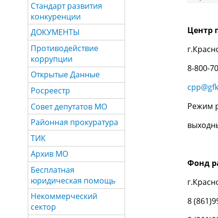
Стандарт развития
конкуренции
Центр 
ДОКУМЕНТЫ
Противодействие
г.Красн
коррупции
8-800-7
Открытые Данные
cpp@gfk
Росреестр
Режим р
Совет депутатов МО
Районная прокуратура
выходны
ТИК
Архив МО
Фонд р
Бесплатная
юридическая помощь
г.Красн
Некоммерческий
8 (861)9
сектор