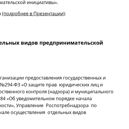
мательской инициативы».
в
(подробнее в Презентации)
:
вания субъектами МСП на фондовом рынке
дельных видов предпринимательской
организации предоставления государственных и
 г.№294-ФЗ «О защите прав юридических лиц и
ственного контроля (надзора) и муниципального
№584 «Об уведомительном порядке начала
ности», Управление Роспотребнадзора по
чале осуществления отдельных видов