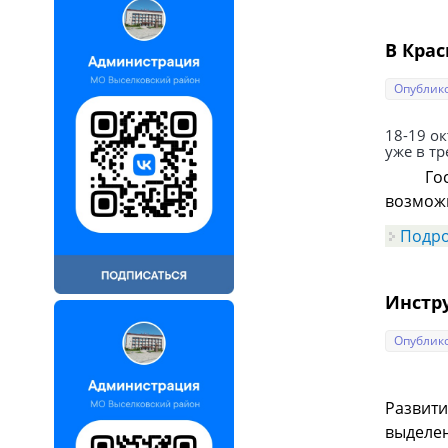
В Кра
Опублико
18-19 о
уже в тр
Гостей
возмож
Подр
Инстр
Опублико
Развити
выделен