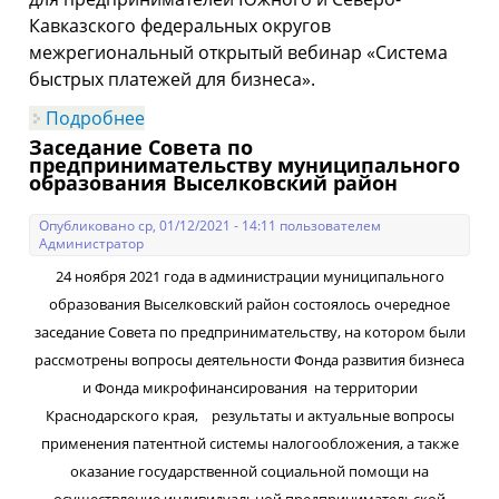
Кавказского федеральных округов
межрегиональный открытый вебинар «Система
быстрых платежей для бизнеса».
Подробнее
о Бизнесменам ЮФО и СКФО расскажут
о преимуществах системы быстрых
Заседание Совета по
платежей
предпринимательству муниципального
образования Выселковский район
Опубликовано ср, 01/12/2021 - 14:11 пользователем
Администратор
24 ноября 2021 года в администрации муниципального
образования Выселковский район состоялось очередное
заседание Совета по предпринимательству, на котором были
рассмотрены вопросы деятельности Фонда развития бизнеса
и Фонда микрофинансирования на территории
Краснодарского края, результаты и актуальные вопросы
применения патентной системы налогообложения, а также
оказание государственной социальной помощи на