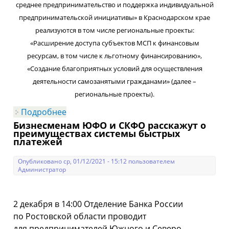
среднее предпринимательство и поддержка индивидуальной
предпринимательской инициативы» в Краснодарском крае
реализуются в том числе региональные проекты:
«Расширение доступа субъектов МСП к финансовым
ресурсам, в том числе к льготному финансированию»,
«Создание благоприятных условий для осуществления
деятельности самозанятыми гражданами» (далее –
региональные проекты).
Подробнее
о Финансовая поддержка субъектов
малого и среднего
Бизнесменам ЮФО и СКФО расскажут о
предпринимательства и физических
преимуществах системы быстрых
лиц, применяющих специальный
платежей
налоговый режим «Налог на
профессиональный доход»
Опубликовано ср, 01/12/2021 - 15:12 пользователем
Администратор
2 декабря в 14:00 Отделение Банка России
по Ростовской области проводит
для предпринимателей Южного и Северо-