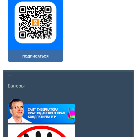
---
Банеры
__