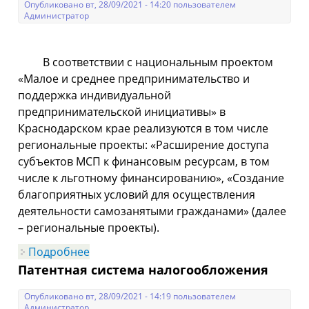
Опубликовано вт, 28/09/2021 - 14:20 пользователем
Администратор
В соответствии с национальным проектом
«Малое и среднее предпринимательство и
поддержка индивидуальной
предпринимательской инициативы» в
Краснодарском крае реализуются в том числе
региональные проекты: «Расширение доступа
субъектов МСП к финансовым ресурсам, в том
числе к льготному финансированию», «Создание
благоприятных условий для осуществления
деятельности самозанятыми гражданами» (далее
– региональные проекты).
Подробнее
о Финансовая поддержка субъектов
малого и среднего
Патентная система налогообложения
предпринимательства и физических
лиц, применяющих специальный
налоговый режим «Налог на
Опубликовано вт, 28/09/2021 - 14:19 пользователем
профессиональный доход»
Администратор