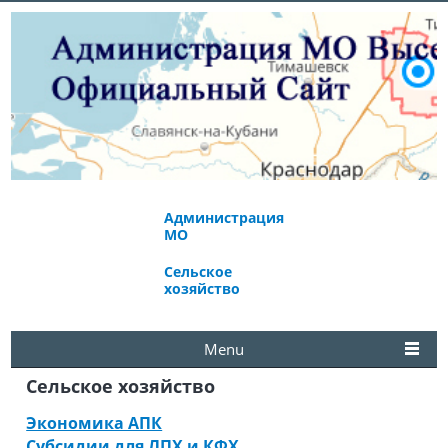
Администрация
Экономическое
МО
развитие
Сельское
Избирательная
хозяйство
комиссия
Menu
Сельское хозяйство
Экономика АПК
Субсидии для ЛПХ и КФХ