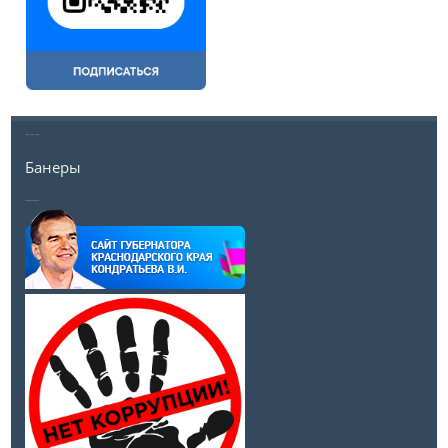
---
Банеры
__