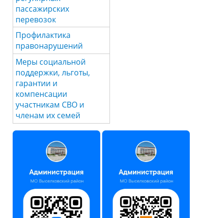
пассажирских
перевозок
Профилактика
правонарушений
Меры социальной
поддержки, льготы,
гарантии и
компенсации
участникам СВО и
членам их семей