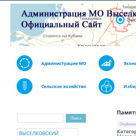
Администрация МО
Экон
Сельское хозяйство
Изби
Памят
Поиск
Форма поиска
Опублико
Катего
ВЫСЕЛКОВСКИЙ