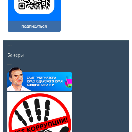
---
Банеры
__