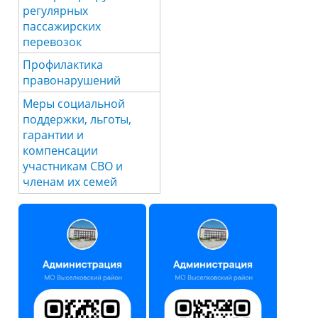
регулярных
пассажирских
перевозок
Профилактика
правонарушений
Меры социальной
поддержки, льготы,
гарантии и
компенсации
участникам СВО и
членам их семей